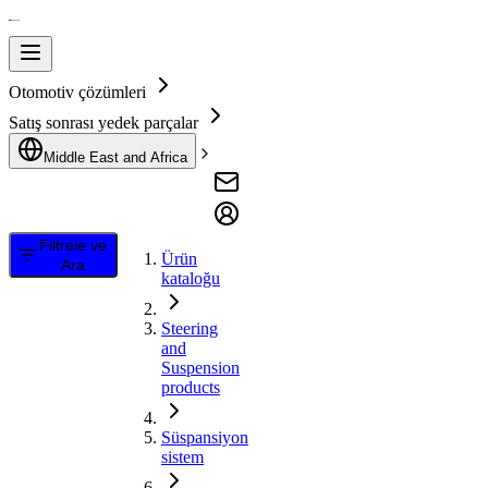
Otomotiv çözümleri
Satış sonrası yedek parçalar
Middle East and Africa
Filtrele ve
Ürün
Ara
kataloğu
Steering
and
Suspension
products
Süspansiyon
sistem