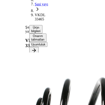
Şasi yayı
VKDL
33465
Şasi
Ürün
yayı
bilgileri
Onarım
talimatları
VKDL
Uyumluluk
33465
Ürün bilgileri
Özellik
Değer
Montaj
Arka
tarafı
aks
220
Uzunluk
mm
2,00
Ağırlık
kg
Yay
Mini
şekli
blok
150