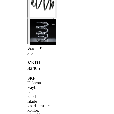
Şasi
yayı
VKDL
33465
SKF
Helezon
Yaylar
3
temel
fikirle
tasarlanmıştır:
konfor,