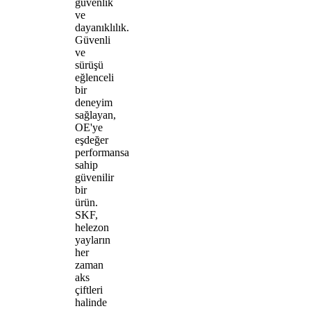
güvenlik
ve
dayanıklılık.
Güvenli
ve
sürüşü
eğlenceli
bir
deneyim
sağlayan,
OE'ye
eşdeğer
performansa
sahip
güvenilir
bir
ürün.
SKF,
helezon
yayların
her
zaman
aks
çiftleri
halinde