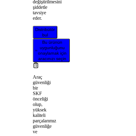
değiştirilmesini
şiddetle
tavsiye
eder.
Distribütör
bul
Bu ürünün
uygunluğunu
onaylamak için
aracınızı seçin
Araç
güvenliği
bir
SKF
önceliği
olup,
yüksek
kaliteli
parçalarımız
güvenliğe
ve