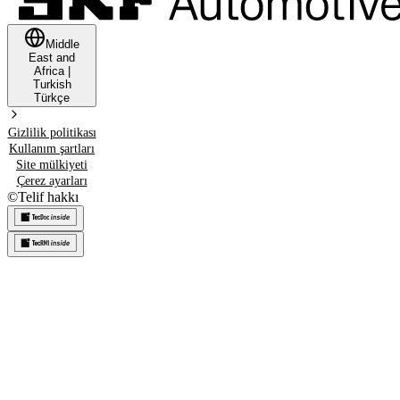
Middle
East and
Africa
|
Turkish
Türkçe
Gizlilik politikası
Kullanım şartları
Site mülkiyeti
Çerez ayarları
©
Telif hakkı