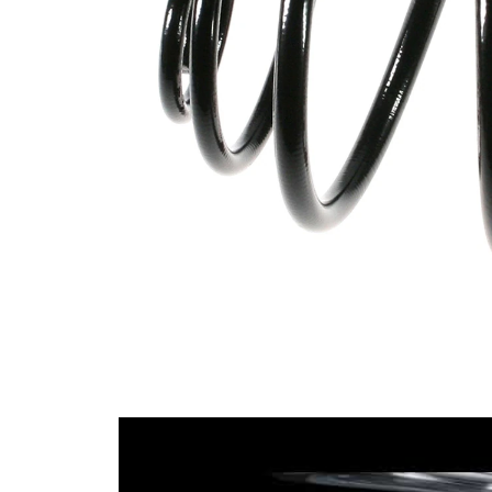
Dış çap
mm
8,80
Tel çapı
mm
Tel çapı
14,15
1
mm
Tel çapı
11,90
2
mm