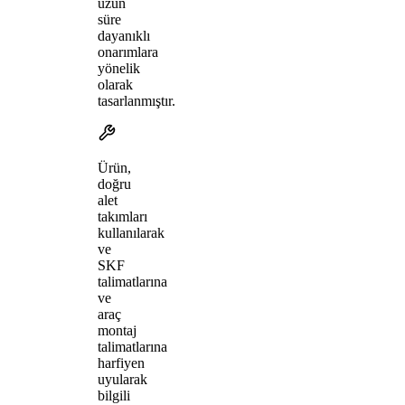
uzun
süre
dayanıklı
onarımlara
yönelik
olarak
tasarlanmıştır.
Ürün,
doğru
alet
takımları
kullanılarak
ve
SKF
talimatlarına
ve
araç
montaj
talimatlarına
harfiyen
uyularak
bilgili