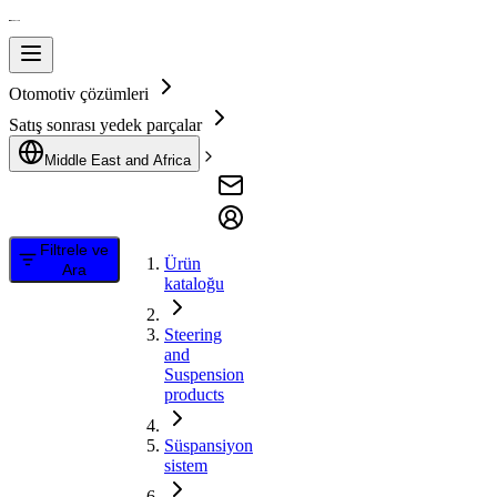
Otomotiv çözümleri
Satış sonrası yedek parçalar
Middle East and Africa
Filtrele ve
Ürün
Ara
kataloğu
Steering
and
Suspension
products
Süspansiyon
sistem