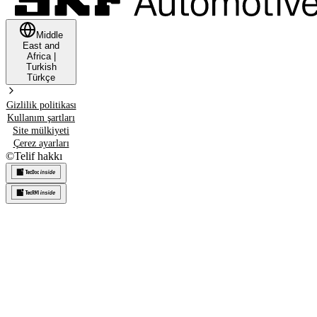
Middle
East and
Africa
|
Turkish
Türkçe
Gizlilik politikası
Kullanım şartları
Site mülkiyeti
Çerez ayarları
©
Telif hakkı