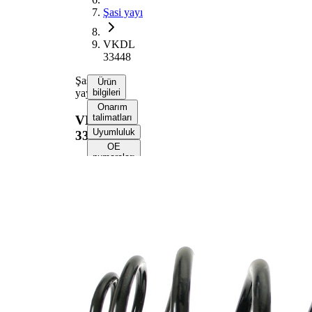
Şasi yayı
VKDL
33448
Şasi
Ürün
yayı
bilgileri
Onarım
talimatları
VKDL
Uyumluluk
33448
OE
numaraları
Ürün bilgileri
Özellik
Değer
Montaj
Arka
tarafı
aks
294
Uzunluk
mm
2,40
Ağırlık
kg
Yay
Mini