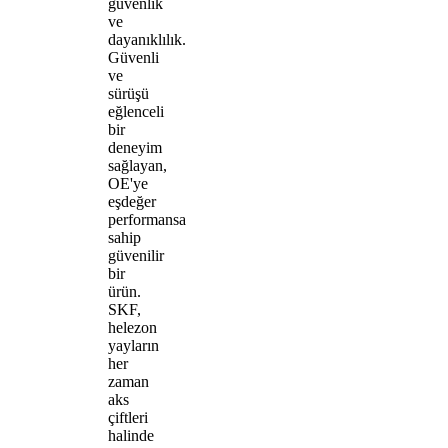
güvenlik
ve
dayanıklılık.
Güvenli
ve
sürüşü
eğlenceli
bir
deneyim
sağlayan,
OE'ye
eşdeğer
performansa
sahip
güvenilir
bir
ürün.
SKF,
helezon
yayların
her
zaman
aks
çiftleri
halinde