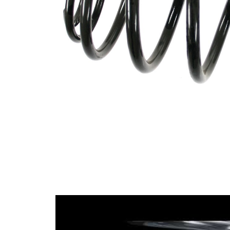
şekli
blok
145
Dış çap
mm
9,60
Tel çapı
mm
Tel çapı
14,35
1
mm
Tel çapı
9,60
2
mm