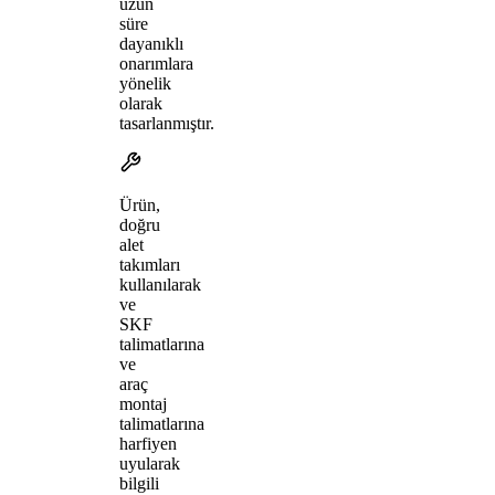
uzun
süre
dayanıklı
onarımlara
yönelik
olarak
tasarlanmıştır.
Ürün,
doğru
alet
takımları
kullanılarak
ve
SKF
talimatlarına
ve
araç
montaj
talimatlarına
harfiyen
uyularak
bilgili