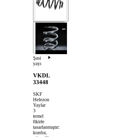
Şasi
yayı
VKDL
33448
SKF
Helezon
Yaylar
3
temel
fikirle
tasarlanmıştır:
konfor,