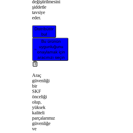
değiştirilmesini
şiddetle
tavsiye
eder.
Distribütör
bul
Bu ürünün
uygunluğunu
onaylamak için
aracınızı seçin
Araç
güvenliği
bir
SKF
önceliği
olup,
yüksek
kaliteli
parçalarımız
güvenliğe
ve