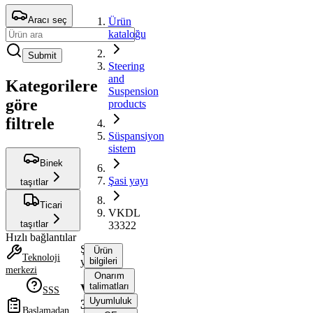
Aracı seç
Ürün
kataloğu
Submit
Steering
and
Kategorilere
Suspension
göre
products
filtrele
Süspansiyon
sistem
Binek
Şasi yayı
taşıtlar
Ticari
VKDL
taşıtlar
33322
Hızlı bağlantılar
Şasi
Ürün
Teknoloji
yayı
bilgileri
merkezi
Onarım
talimatları
VKDL
SSS
Uyumluluk
33322
Başlamadan