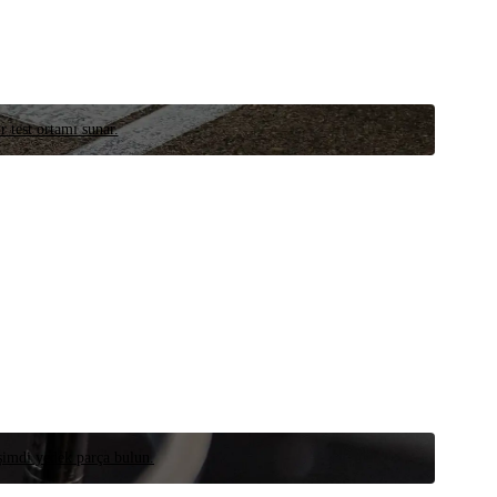
r test ortamı sunar.
 şimdi yedek parça bulun.