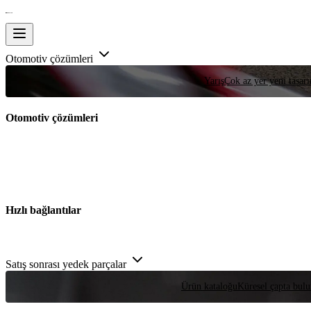
Otomotiv çözümleri
Yarış
Çok az yer yeni tasarım
Otomotiv çözümleri
Hızlı bağlantılar
Satış sonrası yedek parçalar
Ürün kataloğu
Küresel çapta bulu