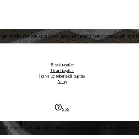
lar ve teknikler için kanıt görevi gören en üst sınıf motor yarışları gibi titiz bi
Binek taşıtlar
Ticari taşıtlar
İki ve üç tekerlekli taşıtlar
Yarış
SSS
nabilirliğe sahip 20.000 yüksek kaliteli satış sonrası yedek parça. Aracınız için