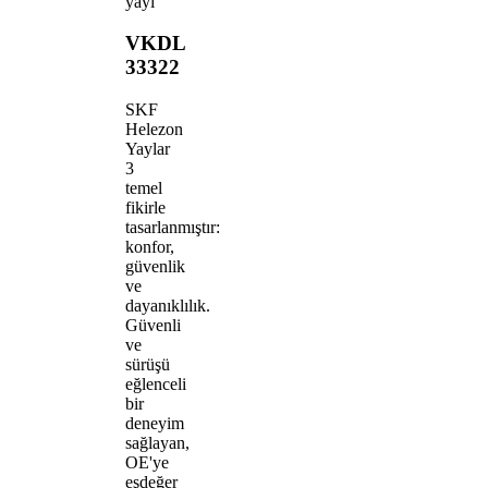
yayı
VKDL
33322
SKF
Helezon
Yaylar
3
temel
fikirle
tasarlanmıştır:
konfor,
güvenlik
ve
dayanıklılık.
Güvenli
ve
sürüşü
eğlenceli
bir
deneyim
sağlayan,
OE'ye
eşdeğer