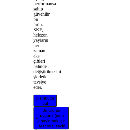
performansa
sahip
güvenilir
bir
ürün.
SKF,
helezon
yayların
her
zaman
aks
çiftleri
halinde
değiştirilmesini
şiddetle
tavsiye
eder.
Distribütör
bul
Bu ürünün
uygunluğunu
onaylamak için
aracınızı seçin