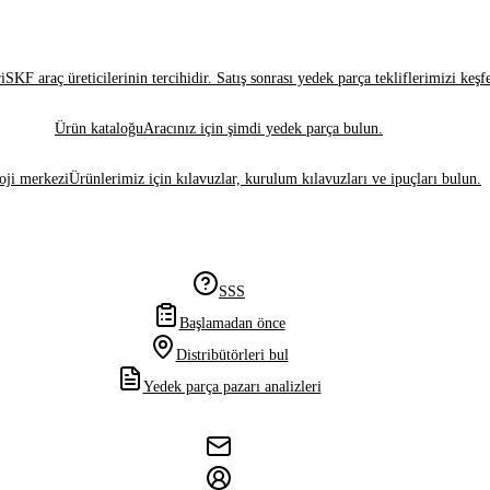
i
SKF araç üreticilerinin tercihidir. Satış sonrası yedek parça tekliflerimizi keşf
Ürün kataloğu
Aracınız için şimdi yedek parça bulun.
oji merkezi
Ürünlerimiz için kılavuzlar, kurulum kılavuzları ve ipuçları bulun.
SSS
Başlamadan önce
Distribütörleri bul
Yedek parça pazarı analizleri