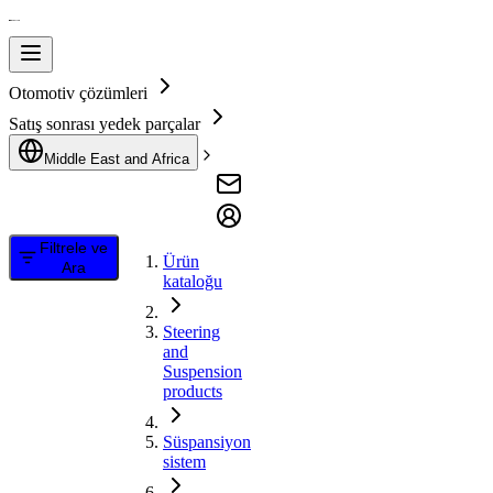
Otomotiv çözümleri
Satış sonrası yedek parçalar
Middle East and Africa
Filtrele ve
Ürün
Ara
kataloğu
Steering
and
Suspension
products
Süspansiyon
sistem