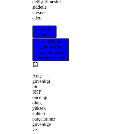
değiştirilmesini
şiddetle
tavsiye
eder.
Distribütör
bul
Bu ürünün
uygunluğunu
onaylamak için
aracınızı seçin
Araç
güvenliği
bir
SKF
önceliği
olup,
yüksek
kaliteli
parçalarımız
güvenliğe
ve