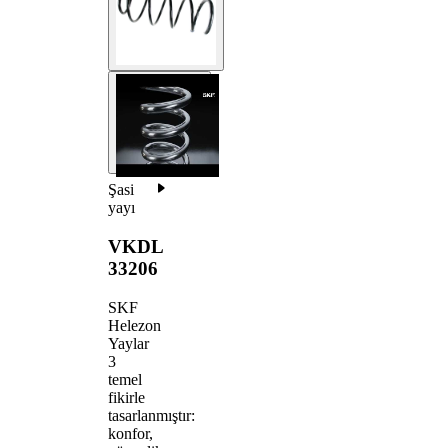
Şasi
yayı
VKDL
33206
SKF
Helezon
Yaylar
3
temel
fikirle
tasarlanmıştır:
konfor,