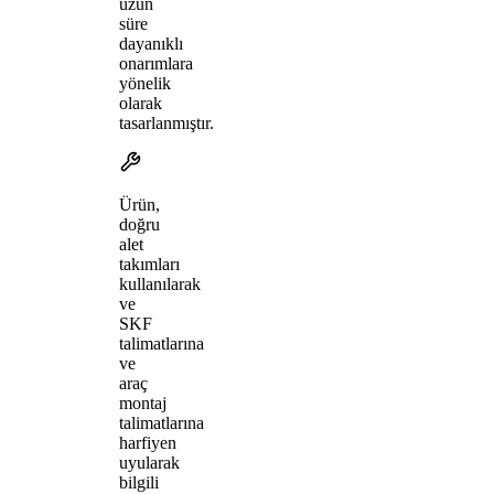
uzun
süre
dayanıklı
onarımlara
yönelik
olarak
tasarlanmıştır.
Ürün,
doğru
alet
takımları
kullanılarak
ve
SKF
talimatlarına
ve
araç
montaj
talimatlarına
harfiyen
uyularak
bilgili