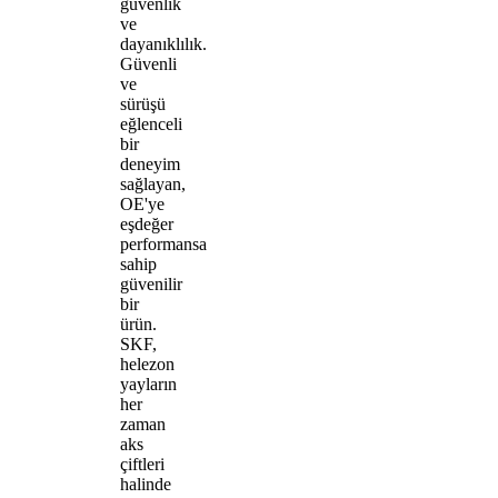
güvenlik
ve
dayanıklılık.
Güvenli
ve
sürüşü
eğlenceli
bir
deneyim
sağlayan,
OE'ye
eşdeğer
performansa
sahip
güvenilir
bir
ürün.
SKF,
helezon
yayların
her
zaman
aks
çiftleri
halinde