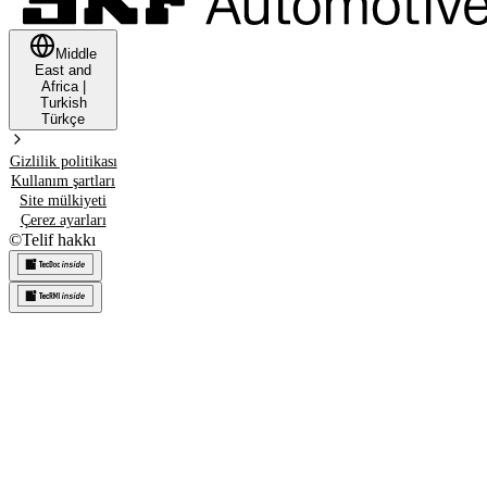
Middle
East and
Africa
|
Turkish
Türkçe
Gizlilik politikası
Kullanım şartları
Site mülkiyeti
Çerez ayarları
©
Telif hakkı