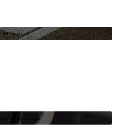
r test ortamı sunar.
 şimdi yedek parça bulun.