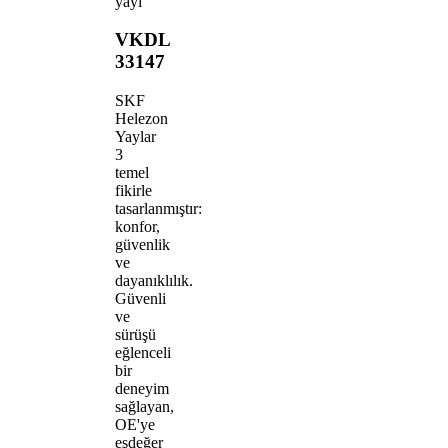
yayı
VKDL
33147
SKF
Helezon
Yaylar
3
temel
fikirle
tasarlanmıştır:
konfor,
güvenlik
ve
dayanıklılık.
Güvenli
ve
sürüşü
eğlenceli
bir
deneyim
sağlayan,
OE'ye
eşdeğer