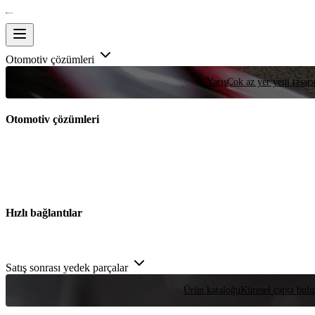
Otomotiv çözümleri
Yarış
Çok az yer yeni tasarım
Otomotiv çözümleri
Hızlı bağlantılar
Satış sonrası yedek parçalar
Ürün kataloğu
Küresel çapta bulu