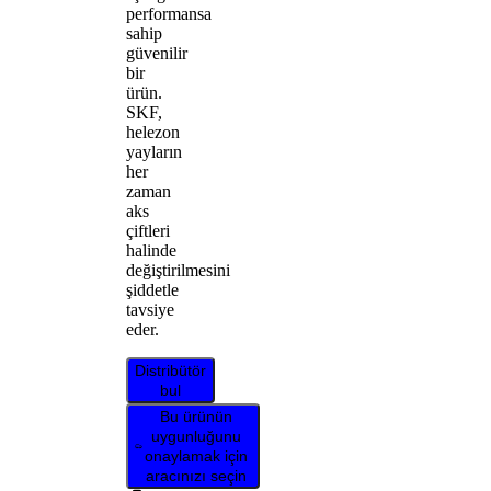
performansa
sahip
güvenilir
bir
ürün.
SKF,
helezon
yayların
her
zaman
aks
çiftleri
halinde
değiştirilmesini
şiddetle
tavsiye
eder.
Distribütör
bul
Bu ürünün
uygunluğunu
onaylamak için
aracınızı seçin