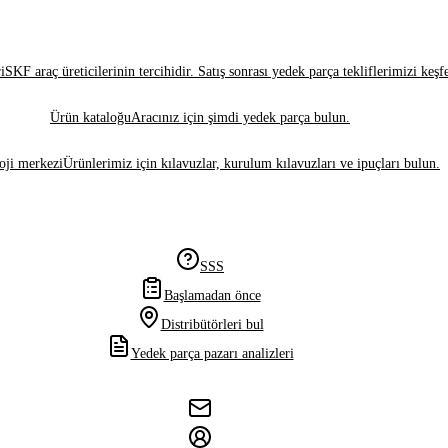
i
SKF araç üreticilerinin tercihidir. Satış sonrası yedek parça tekliflerimizi keşf
Ürün kataloğu
Aracınız için şimdi yedek parça bulun.
oji merkezi
Ürünlerimiz için kılavuzlar, kurulum kılavuzları ve ipuçları bulun.
SSS
Başlamadan önce
Distribütörleri bul
Yedek parça pazarı analizleri