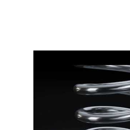
Tel çapı
mm