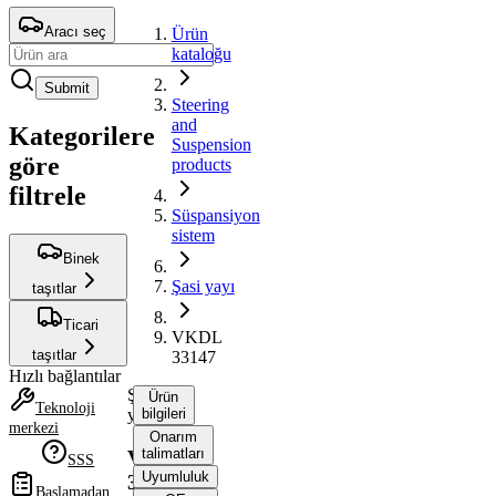
Aracı seç
Ürün
kataloğu
Submit
Steering
and
Kategorilere
Suspension
göre
products
filtrele
Süspansiyon
sistem
Binek
Şasi yayı
taşıtlar
Ticari
VKDL
taşıtlar
33147
Hızlı bağlantılar
Şasi
Ürün
Teknoloji
yayı
bilgileri
merkezi
Onarım
talimatları
VKDL
SSS
Uyumluluk
33147
Başlamadan