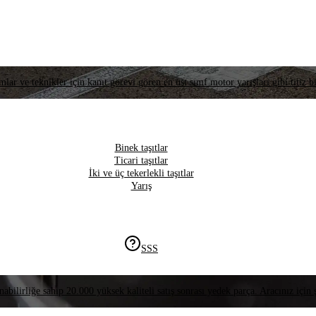
lar ve teknikler için kanıt görevi gören en üst sınıf motor yarışları gibi titiz bi
Binek taşıtlar
Ticari taşıtlar
İki ve üç tekerlekli taşıtlar
Yarış
SSS
nabilirliğe sahip 20.000 yüksek kaliteli satış sonrası yedek parça. Aracınız için