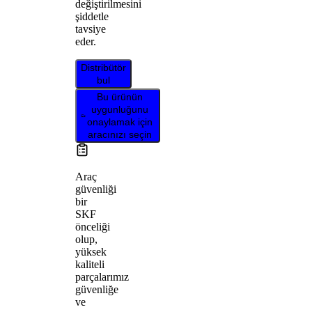
değiştirilmesini
şiddetle
tavsiye
eder.
Distribütör
bul
Bu ürünün
uygunluğunu
onaylamak için
aracınızı seçin
Araç
güvenliği
bir
SKF
önceliği
olup,
yüksek
kaliteli
parçalarımız
güvenliğe
ve