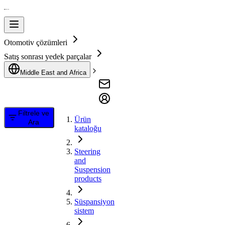
Otomotiv çözümleri
Satış sonrası yedek parçalar
Middle East and Africa
Filtrele ve
Ürün
Ara
kataloğu
Steering
and
Suspension
products
Süspansiyon
sistem