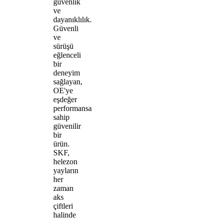
güvenlik
ve
dayanıklılık.
Güvenli
ve
sürüşü
eğlenceli
bir
deneyim
sağlayan,
OE'ye
eşdeğer
performansa
sahip
güvenilir
bir
ürün.
SKF,
helezon
yayların
her
zaman
aks
çiftleri
halinde