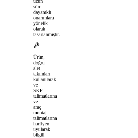
uzun
süre
dayanıklı
onarımlara
yönelik
olarak
tasarlanmıştır.
Ürün,
doğru
alet
takımları
kullanılarak
ve
SKF
talimatlarına
ve
araç
montaj
talimatlarına
harfiyen
uyularak
bilgili