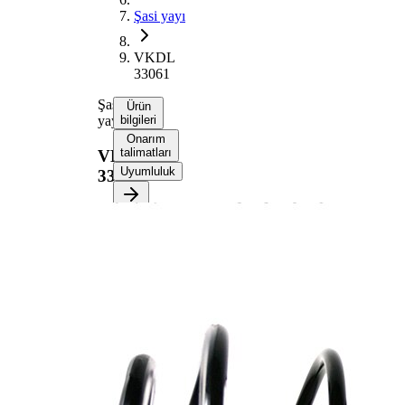
Şasi yayı
VKDL
33061
Şasi
Ürün
yayı
bilgileri
Onarım
talimatları
VKDL
Uyumluluk
33061
Ürün bilgileri
Özellik
Değer
Montaj
Ön aks
tarafı
Uzunluk
402 mm
Ağırlık
3,20 kg
Sabit tel
çapına
Yay şekli
sahip yay
cıvatası
Dış çap
168 mm