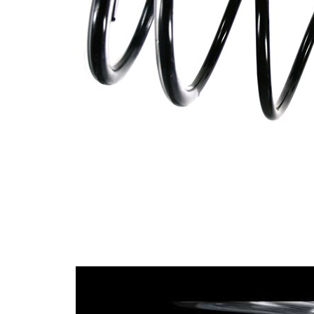
İlave
ürün/
kovansız
İlave
açıklama
Vida
dişlerinin
5,5
sayısı
Renk
kahverengi
işareti
Renk
yeşil
işareti
Tel çapı
14,25 mm