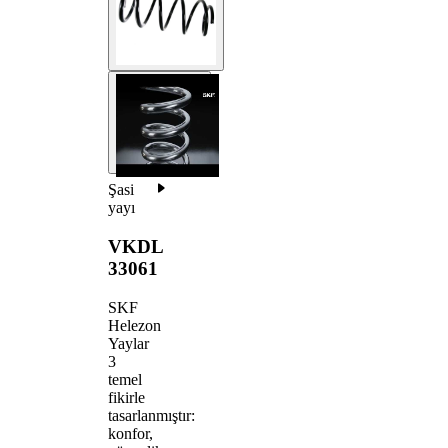
Şasi
yayı
VKDL
33061
SKF
Helezon
Yaylar
3
temel
fikirle
tasarlanmıştır:
konfor,