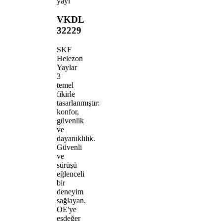
yayı
VKDL
32229
SKF
Helezon
Yaylar
3
temel
fikirle
tasarlanmıştır:
konfor,
güvenlik
ve
dayanıklılık.
Güvenli
ve
sürüşü
eğlenceli
bir
deneyim
sağlayan,
OE'ye
eşdeğer