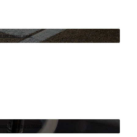
r test ortamı sunar.
 şimdi yedek parça bulun.