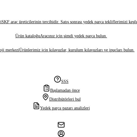
i
SKF araç üreticilerinin tercihidir. Satış sonrası yedek parça tekliflerimizi keşf
Ürün kataloğu
Aracınız için şimdi yedek parça bulun.
oji merkezi
Ürünlerimiz için kılavuzlar, kurulum kılavuzları ve ipuçları bulun.
SSS
Başlamadan önce
Distribütörleri bul
Yedek parça pazarı analizleri