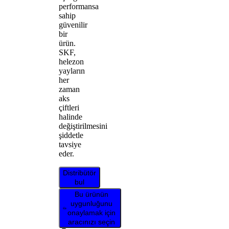
performansa
sahip
güvenilir
bir
ürün.
SKF,
helezon
yayların
her
zaman
aks
çiftleri
halinde
değiştirilmesini
şiddetle
tavsiye
eder.
Distribütör
bul
Bu ürünün
uygunluğunu
onaylamak için
aracınızı seçin