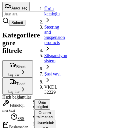
Aracı seç
Ürün
kataloğu
Submit
Steering
and
Kategorilere
Suspension
göre
products
filtrele
Süspansiyon
sistem
Binek
Şasi yayı
taşıtlar
Ticari
VKDL
taşıtlar
32229
Hızlı bağlantılar
Şasi
Ürün
Teknoloji
yayı
bilgileri
merkezi
Onarım
talimatları
VKDL
SSS
Uyumluluk
32229
Başlamadan