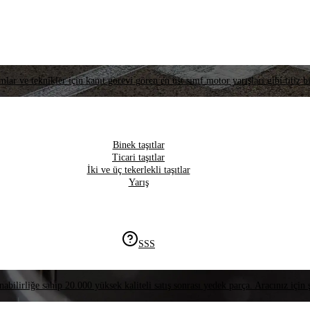
lar ve teknikler için kanıt görevi gören en üst sınıf motor yarışları gibi titiz bi
Binek taşıtlar
Ticari taşıtlar
İki ve üç tekerlekli taşıtlar
Yarış
SSS
nabilirliğe sahip 20.000 yüksek kaliteli satış sonrası yedek parça. Aracınız için