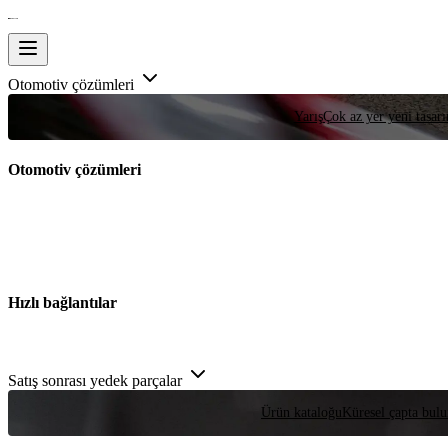
Otomotiv çözümleri
Yarış
Çok az yer yeni tasarım
Otomotiv çözümleri
Hızlı bağlantılar
Satış sonrası yedek parçalar
Ürün kataloğu
Küresel çapta bulu