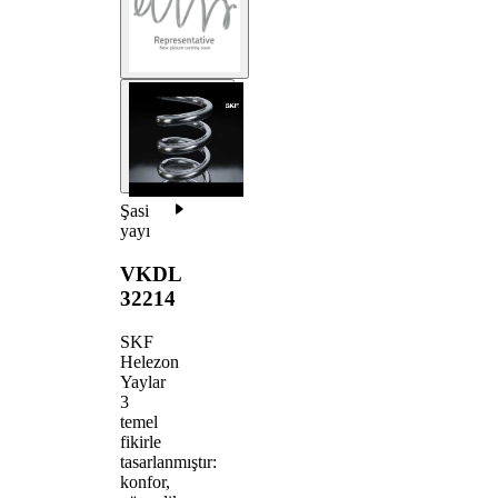
Şasi
yayı
VKDL
32214
SKF
Helezon
Yaylar
3
temel
fikirle
tasarlanmıştır:
konfor,