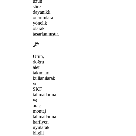
uzun
süre
dayanıklı
onarımlara
yönelik
olarak
tasarlanmıştır.
Ürün,
doğru
alet
takımları
kullanılarak
ve
SKF
talimatlarına
ve
araç
montaj
talimatlarına
harfiyen
uyularak
bilgili