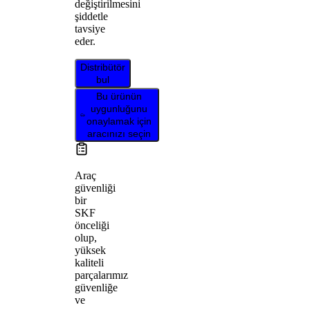
değiştirilmesini
şiddetle
tavsiye
eder.
Distribütör
bul
Bu ürünün
uygunluğunu
onaylamak için
aracınızı seçin
Araç
güvenliği
bir
SKF
önceliği
olup,
yüksek
kaliteli
parçalarımız
güvenliğe
ve