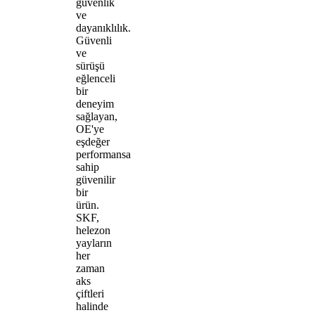
güvenlik
ve
dayanıklılık.
Güvenli
ve
sürüşü
eğlenceli
bir
deneyim
sağlayan,
OE'ye
eşdeğer
performansa
sahip
güvenilir
bir
ürün.
SKF,
helezon
yayların
her
zaman
aks
çiftleri
halinde