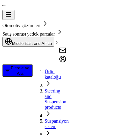
Otomotiv çözümleri
Satış sonrası yedek parçalar
Middle East and Africa
Filtrele ve
Ürün
Ara
kataloğu
Steering
and
Suspension
products
Süspansiyon
sistem