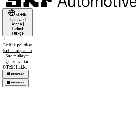
Middle
East and
Africa
|
Turkish
Türkçe
Gizlilik politikası
Kullanım şartları
Site mülkiyeti
Çerez ayarları
©
Telif hakkı