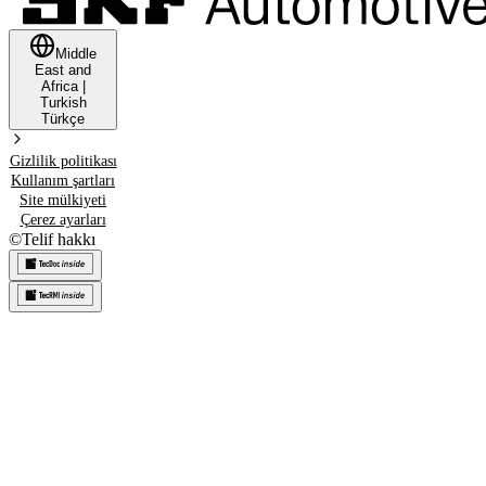
Middle
East and
Africa
|
Turkish
Türkçe
Gizlilik politikası
Kullanım şartları
Site mülkiyeti
Çerez ayarları
©
Telif hakkı