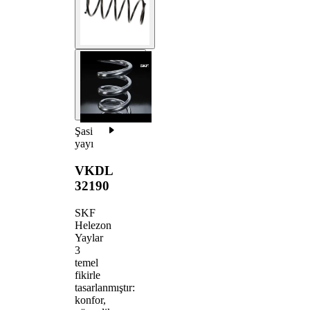
Şasi
yayı
VKDL
32190
SKF
Helezon
Yaylar
3
temel
fikirle
tasarlanmıştır:
konfor,