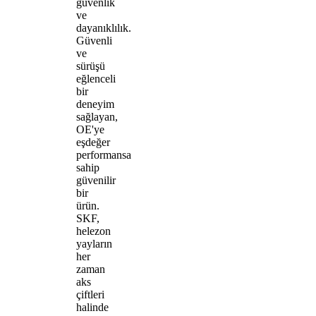
güvenlik
ve
dayanıklılık.
Güvenli
ve
sürüşü
eğlenceli
bir
deneyim
sağlayan,
OE'ye
eşdeğer
performansa
sahip
güvenilir
bir
ürün.
SKF,
helezon
yayların
her
zaman
aks
çiftleri
halinde