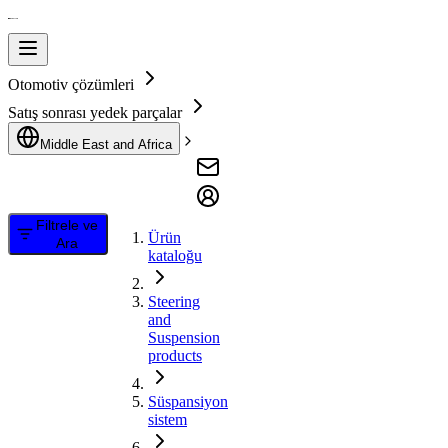
Otomotiv çözümleri
Satış sonrası yedek parçalar
Middle East and Africa
Filtrele ve
Ürün
Ara
kataloğu
Steering
and
Suspension
products
Süspansiyon
sistem