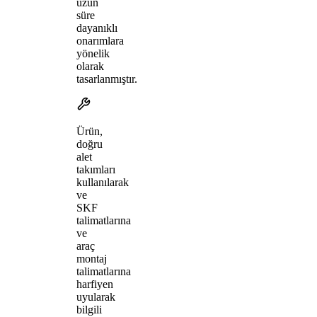
uzun
süre
dayanıklı
onarımlara
yönelik
olarak
tasarlanmıştır.
Ürün,
doğru
alet
takımları
kullanılarak
ve
SKF
talimatlarına
ve
araç
montaj
talimatlarına
harfiyen
uyularak
bilgili