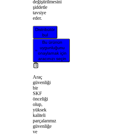
değiştirilmesini
şiddetle
tavsiye
eder.
Distribütör
bul
Bu ürünün
uygunluğunu
onaylamak için
aracınızı seçin
Araç
güvenliği
bir
SKF
önceliği
olup,
yüksek
kaliteli
parçalarımız
güvenliğe
ve