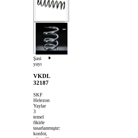
Şasi
yayı
VKDL
32187
SKF
Helezon
Yaylar
3
temel
fikirle
tasarlanmıştır:
konfor,