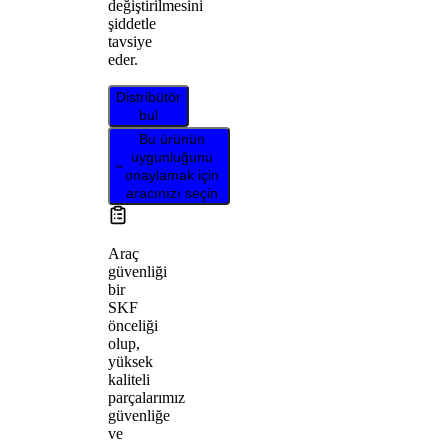
değiştirilmesini
şiddetle
tavsiye
eder.
Distribütör
bul
Bu ürünün
uygunluğunu
onaylamak için
aracınızı seçin
Araç
güvenliği
bir
SKF
önceliği
olup,
yüksek
kaliteli
parçalarımız
güvenliğe
ve