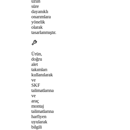
uzun
süre
dayanıklı
onarımlara
yönelik
olarak
tasarlanmıştır.
Ürün,
doğru
alet
takımları
kullanılarak
ve
SKF
talimatlarına
ve
araç
montaj
talimatlarına
harfiyen
uyularak
bilgili