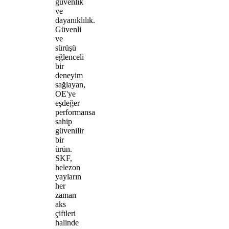
güvenlik
ve
dayanıklılık.
Güvenli
ve
sürüşü
eğlenceli
bir
deneyim
sağlayan,
OE'ye
eşdeğer
performansa
sahip
güvenilir
bir
ürün.
SKF,
helezon
yayların
her
zaman
aks
çiftleri
halinde