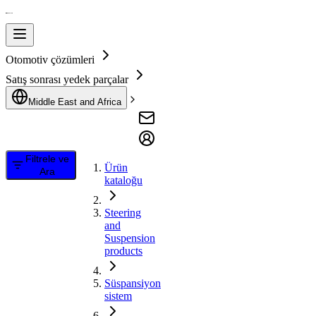
Otomotiv çözümleri
Satış sonrası yedek parçalar
Middle East and Africa
Filtrele ve
Ürün
Ara
kataloğu
Steering
and
Suspension
products
Süspansiyon
sistem