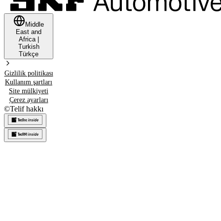
Middle
East and
Africa
|
Turkish
Türkçe
Gizlilik politikası
Kullanım şartları
Site mülkiyeti
Çerez ayarları
©
Telif hakkı