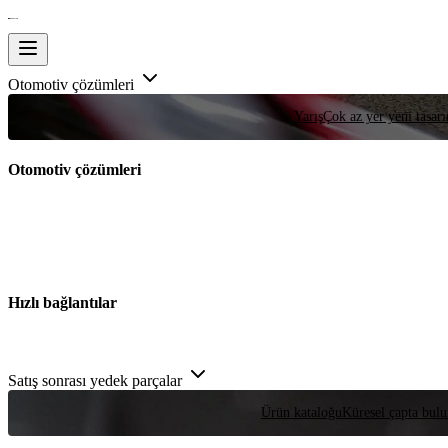
Otomotiv çözümleri
Yarış
Çok az yer yeni tasarım
Otomotiv çözümleri
Hızlı bağlantılar
Satış sonrası yedek parçalar
Ürün kataloğu
Küresel çapta bulu