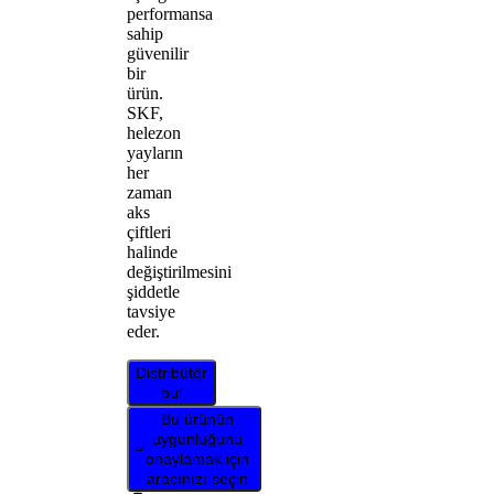
performansa
sahip
güvenilir
bir
ürün.
SKF,
helezon
yayların
her
zaman
aks
çiftleri
halinde
değiştirilmesini
şiddetle
tavsiye
eder.
Distribütör
bul
Bu ürünün
uygunluğunu
onaylamak için
aracınızı seçin