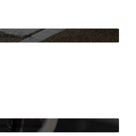
r test ortamı sunar.
 şimdi yedek parça bulun.