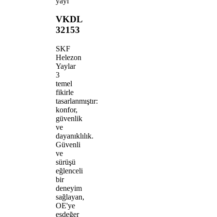
yayı
VKDL
32153
SKF
Helezon
Yaylar
3
temel
fikirle
tasarlanmıştır:
konfor,
güvenlik
ve
dayanıklılık.
Güvenli
ve
sürüşü
eğlenceli
bir
deneyim
sağlayan,
OE'ye
eşdeğer