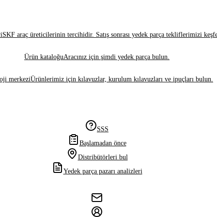
i
SKF araç üreticilerinin tercihidir. Satış sonrası yedek parça tekliflerimizi keşf
Ürün kataloğu
Aracınız için şimdi yedek parça bulun.
oji merkezi
Ürünlerimiz için kılavuzlar, kurulum kılavuzları ve ipuçları bulun.
SSS
Başlamadan önce
Distribütörleri bul
Yedek parça pazarı analizleri