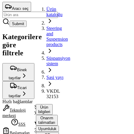
Aracı seç
Ürün
kataloğu
Submit
Steering
and
Kategorilere
Suspension
göre
products
filtrele
Süspansiyon
sistem
Binek
Şasi yayı
taşıtlar
Ticari
VKDL
taşıtlar
32153
Hızlı bağlantılar
Şasi
Ürün
Teknoloji
yayı
bilgileri
merkezi
Onarım
talimatları
VKDL
SSS
Uyumluluk
32153
Başlamadan