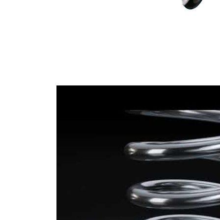
15,00
Tel çapı
mm