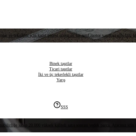
lar ve teknikler için kanıt görevi gören en üst sınıf motor yarışları gibi titiz bi
Binek taşıtlar
Ticari taşıtlar
İki ve üç tekerlekli taşıtlar
Yarış
SSS
nabilirliğe sahip 20.000 yüksek kaliteli satış sonrası yedek parça. Aracınız için