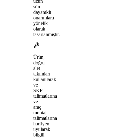
uzun
süre
dayanıklı
onarımlara
yönelik
olarak
tasarlanmıştır.
Ürün,
doğru
alet
takımları
kullanılarak
ve
SKF
talimatlarına
ve
araç
montaj
talimatlarına
harfiyen
uyularak
bilgili