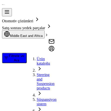
Otomotiv çözümleri
Satış sonrası yedek parçalar
Middle East and Africa
Filtrele ve
Ürün
Ara
kataloğu
Steering
and
Suspension
products
Süspansiyon
sistem