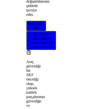
değiştirilmesini
şiddetle
tavsiye
eder.
Distribütör
bul
Bu ürünün
uygunluğunu
onaylamak için
aracınızı seçin
Araç
güvenliği
bir
SKF
önceliği
olup,
yüksek
kaliteli
parçalarımız
güvenliğe
ve