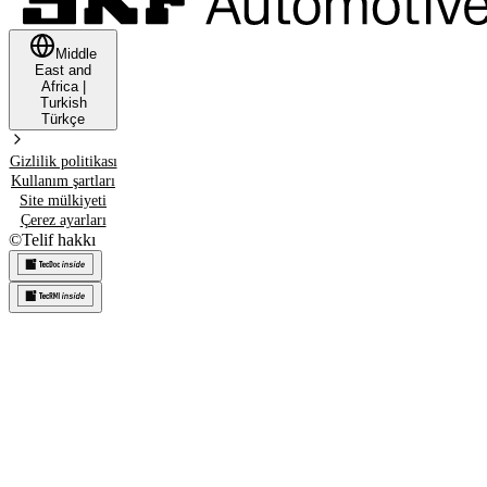
Middle
East and
Africa
|
Turkish
Türkçe
Gizlilik politikası
Kullanım şartları
Site mülkiyeti
Çerez ayarları
©
Telif hakkı