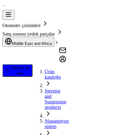
Otomotiv çözümleri
Satış sonrası yedek parçalar
Middle East and Africa
Filtrele ve
Ürün
Ara
kataloğu
Steering
and
Suspension
products
Süspansiyon
sistem