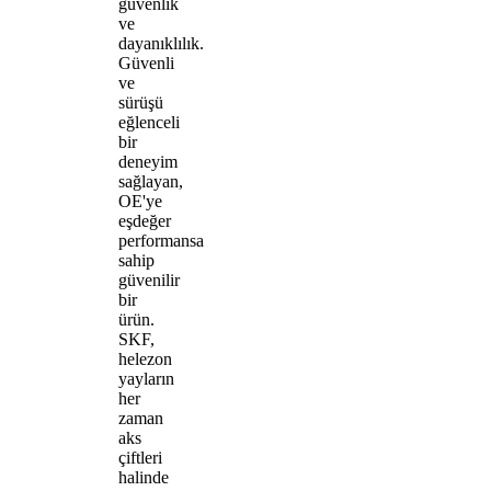
güvenlik
ve
dayanıklılık.
Güvenli
ve
sürüşü
eğlenceli
bir
deneyim
sağlayan,
OE'ye
eşdeğer
performansa
sahip
güvenilir
bir
ürün.
SKF,
helezon
yayların
her
zaman
aks
çiftleri
halinde