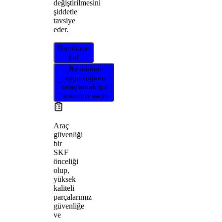
değiştirilmesini
şiddetle
tavsiye
eder.
Distribütör
bul
Bu ürünün
uygunluğunu
onaylamak için
aracınızı seçin
Araç
güvenliği
bir
SKF
önceliği
olup,
yüksek
kaliteli
parçalarımız
güvenliğe
ve