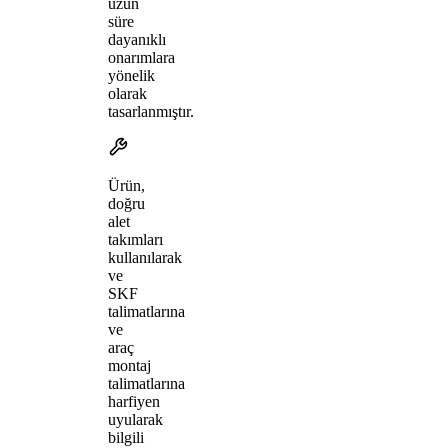
uzun
süre
dayanıklı
onarımlara
yönelik
olarak
tasarlanmıştır.
Ürün,
doğru
alet
takımları
kullanılarak
ve
SKF
talimatlarına
ve
araç
montaj
talimatlarına
harfiyen
uyularak
bilgili