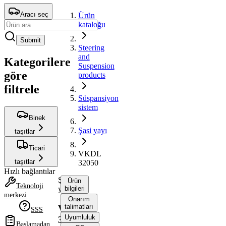
Aracı seç
Ürün
kataloğu
Submit
Steering
and
Kategorilere
Suspension
göre
products
filtrele
Süspansiyon
sistem
Binek
Şasi yayı
taşıtlar
Ticari
VKDL
taşıtlar
32050
Hızlı bağlantılar
Şasi
Ürün
Teknoloji
yayı
bilgileri
merkezi
Onarım
talimatları
VKDL
SSS
Uyumluluk
32050
Başlamadan