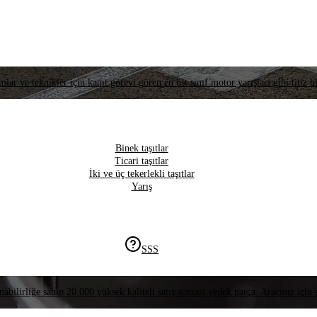
lar ve teknikler için kanıt görevi gören en üst sınıf motor yarışları gibi titiz bi
Binek taşıtlar
Ticari taşıtlar
İki ve üç tekerlekli taşıtlar
Yarış
SSS
nabilirliğe sahip 20.000 yüksek kaliteli satış sonrası yedek parça. Aracınız için