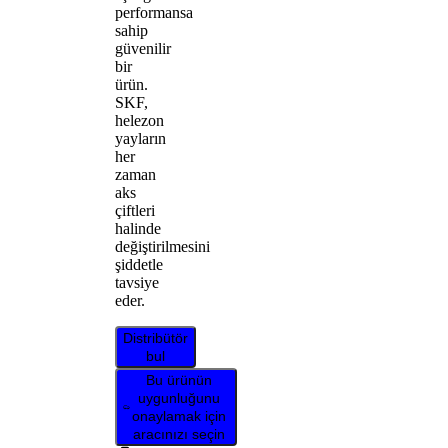
performansa
sahip
güvenilir
bir
ürün.
SKF,
helezon
yayların
her
zaman
aks
çiftleri
halinde
değiştirilmesini
şiddetle
tavsiye
eder.
Distribütör
bul
Bu ürünün
uygunluğunu
onaylamak için
aracınızı seçin