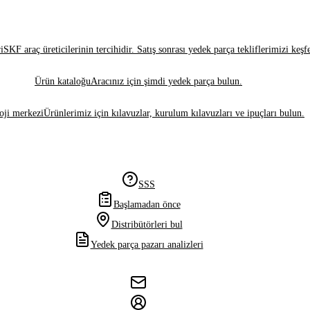
i
SKF araç üreticilerinin tercihidir. Satış sonrası yedek parça tekliflerimizi keşf
Ürün kataloğu
Aracınız için şimdi yedek parça bulun.
oji merkezi
Ürünlerimiz için kılavuzlar, kurulum kılavuzları ve ipuçları bulun.
SSS
Başlamadan önce
Distribütörleri bul
Yedek parça pazarı analizleri