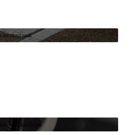
r test ortamı sunar.
 şimdi yedek parça bulun.