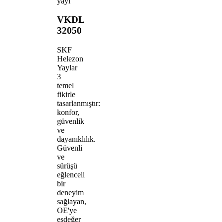
yayı
VKDL
32050
SKF
Helezon
Yaylar
3
temel
fikirle
tasarlanmıştır:
konfor,
güvenlik
ve
dayanıklılık.
Güvenli
ve
sürüşü
eğlenceli
bir
deneyim
sağlayan,
OE'ye
eşdeğer