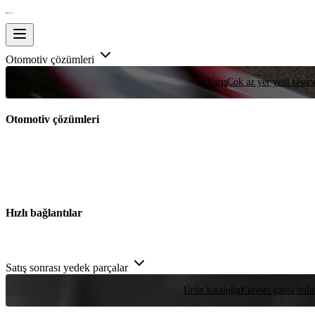
Otomotiv çözümleri
Yarış
Çok az yer yeni tasarım
Otomotiv çözümleri
Hızlı bağlantılar
Satış sonrası yedek parçalar
Ürün kataloğu
Küresel çapta bulu