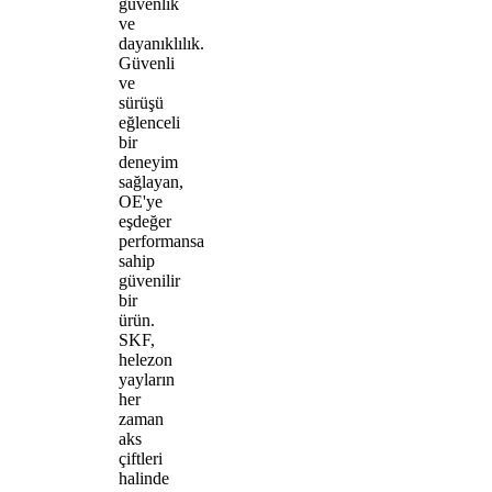
güvenlik
ve
dayanıklılık.
Güvenli
ve
sürüşü
eğlenceli
bir
deneyim
sağlayan,
OE'ye
eşdeğer
performansa
sahip
güvenilir
bir
ürün.
SKF,
helezon
yayların
her
zaman
aks
çiftleri
halinde