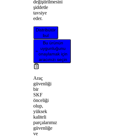
değiştirilmesini
şiddetle
tavsiye
eder.
Distribütör
bul
Bu ürünün
uygunluğunu
onaylamak için
aracınızı seçin
Araç
güvenliği
bir
SKF
önceliği
olup,
yüksek
kaliteli
parçalarımız
güvenliğe
ve