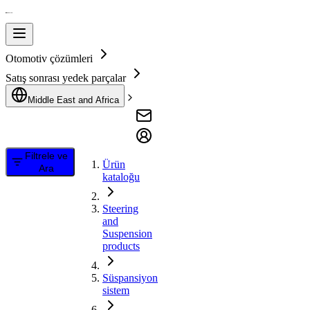
Otomotiv çözümleri
Satış sonrası yedek parçalar
Middle East and Africa
Filtrele ve
Ürün
Ara
kataloğu
Steering
and
Suspension
products
Süspansiyon
sistem