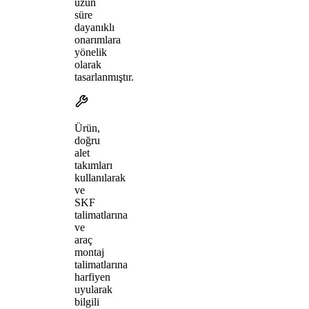
uzun
süre
dayanıklı
onarımlara
yönelik
olarak
tasarlanmıştır.
Ürün,
doğru
alet
takımları
kullanılarak
ve
SKF
talimatlarına
ve
araç
montaj
talimatlarına
harfiyen
uyularak
bilgili