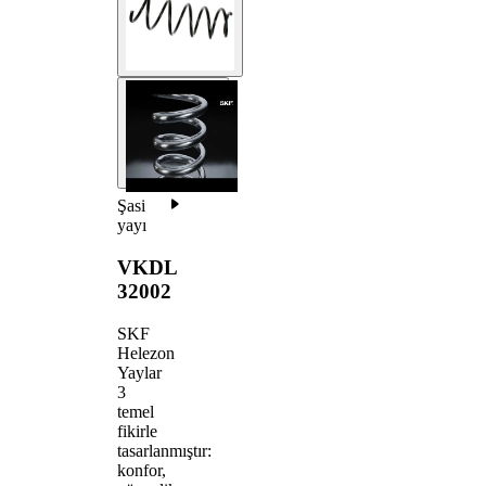
Şasi
yayı
VKDL
32002
SKF
Helezon
Yaylar
3
temel
fikirle
tasarlanmıştır:
konfor,