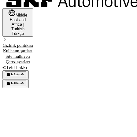
Middle
East and
Africa
|
Turkish
Türkçe
Gizlilik politikası
Kullanım şartları
Site mülkiyeti
Çerez ayarları
©
Telif hakkı