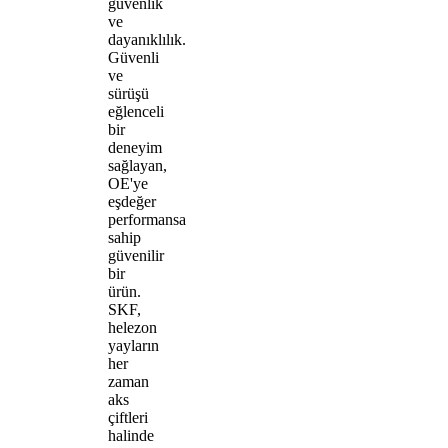
güvenlik
ve
dayanıklılık.
Güvenli
ve
sürüşü
eğlenceli
bir
deneyim
sağlayan,
OE'ye
eşdeğer
performansa
sahip
güvenilir
bir
ürün.
SKF,
helezon
yayların
her
zaman
aks
çiftleri
halinde