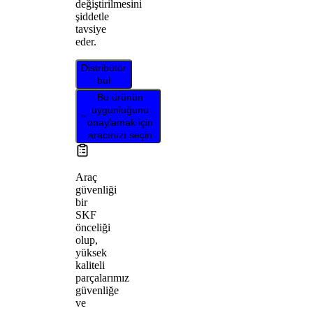
değiştirilmesini
şiddetle
tavsiye
eder.
Distribütör
bul
Bu ürünün
uygunluğunu
onaylamak için
aracınızı seçin
Araç
güvenliği
bir
SKF
önceliği
olup,
yüksek
kaliteli
parçalarımız
güvenliğe
ve