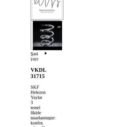
Şasi
yayı
VKDL
31715
SKF
Helezon
Yaylar
3
temel
fikirle
tasarlanmıştır:
konfor,