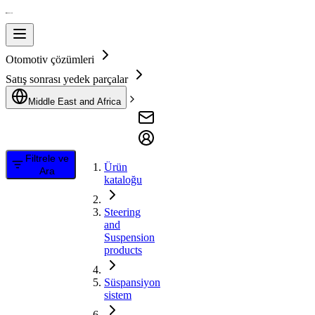
Otomotiv çözümleri
Satış sonrası yedek parçalar
Middle East and Africa
Filtrele ve
Ürün
Ara
kataloğu
Steering
and
Suspension
products
Süspansiyon
sistem