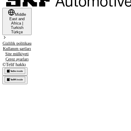
Middle
East and
Africa
|
Turkish
Türkçe
Gizlilik politikası
Kullanım şartları
Site mülkiyeti
Çerez ayarları
©
Telif hakkı