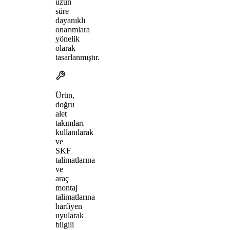
uzun
süre
dayanıklı
onarımlara
yönelik
olarak
tasarlanmıştır.
Ürün,
doğru
alet
takımları
kullanılarak
ve
SKF
talimatlarına
ve
araç
montaj
talimatlarına
harfiyen
uyularak
bilgili