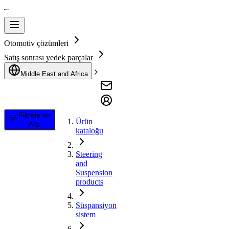
Otomotiv çözümleri
Satış sonrası yedek parçalar
Middle East and Africa
Filtrele ve
Ürün
Ara
kataloğu
Steering
and
Suspension
products
Süspansiyon
sistem