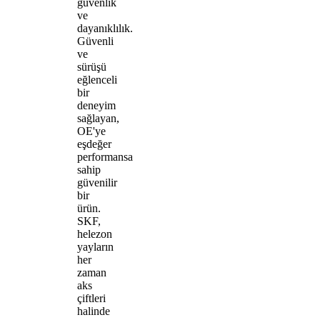
güvenlik
ve
dayanıklılık.
Güvenli
ve
sürüşü
eğlenceli
bir
deneyim
sağlayan,
OE'ye
eşdeğer
performansa
sahip
güvenilir
bir
ürün.
SKF,
helezon
yayların
her
zaman
aks
çiftleri
halinde