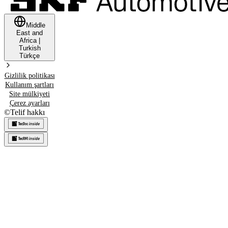
Middle
East and
Africa
|
Turkish
Türkçe
Gizlilik politikası
Kullanım şartları
Site mülkiyeti
Çerez ayarları
©
Telif hakkı