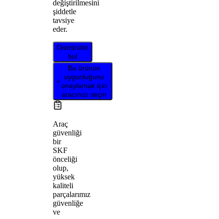
değiştirilmesini
şiddetle
tavsiye
eder.
Distribütör
bul
Bu ürünün
uygunluğunu
onaylamak için
aracınızı seçin
Araç
güvenliği
bir
SKF
önceliği
olup,
yüksek
kaliteli
parçalarımız
güvenliğe
ve