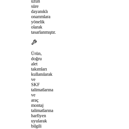
uzun
süre
dayanıklı
onarımlara
yönelik
olarak
tasarlanmıştır.
Ürün,
doğru
alet
takımları
kullanılarak
ve
SKF
talimatlarına
ve
araç
montaj
talimatlarına
harfiyen
uyularak
bilgili