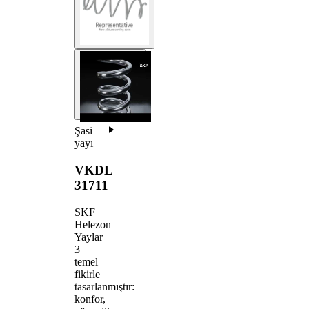
Şasi
yayı
VKDL
31711
SKF
Helezon
Yaylar
3
temel
fikirle
tasarlanmıştır:
konfor,