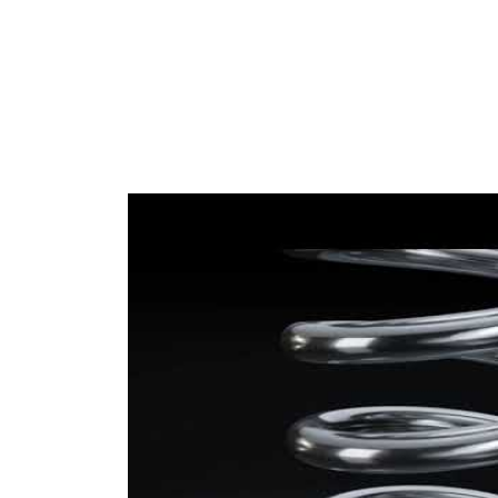
12,50
Tel çapı
mm