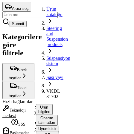
Aracı seç
Ürün
kataloğu
Submit
Steering
and
Kategorilere
Suspension
göre
products
filtrele
Süspansiyon
sistem
Binek
Şasi yayı
taşıtlar
Ticari
VKDL
taşıtlar
31702
Hızlı bağlantılar
Şasi
Ürün
Teknoloji
yayı
bilgileri
merkezi
Onarım
talimatları
VKDL
SSS
Uyumluluk
31702
Başlamadan