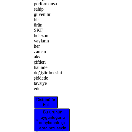
performansa
sahip
güvenilir
bir
ürün.
SKF,
helezon
yayların
her
zaman
aks
çiftleri
halinde
değiştirilmesini
şiddetle
tavsiye
eder.
Distribütör
bul
Bu ürünün
uygunluğunu
onaylamak için
aracınızı seçin