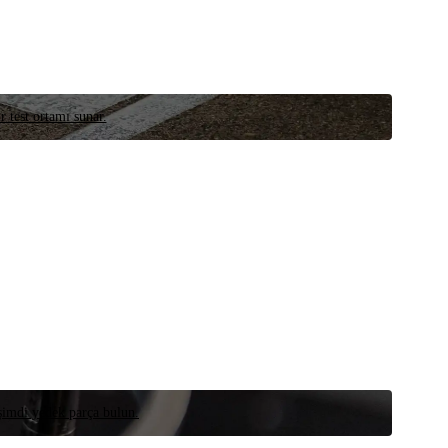
r test ortamı sunar.
 şimdi yedek parça bulun.