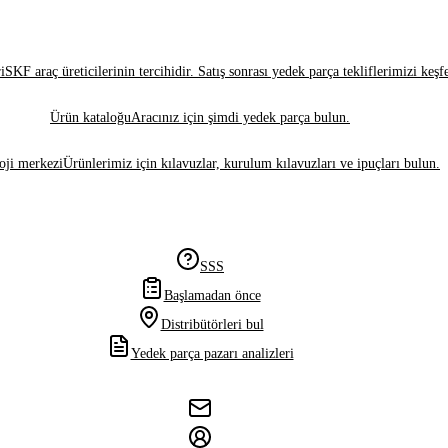
i
SKF araç üreticilerinin tercihidir. Satış sonrası yedek parça tekliflerimizi keşf
Ürün kataloğu
Aracınız için şimdi yedek parça bulun.
oji merkezi
Ürünlerimiz için kılavuzlar, kurulum kılavuzları ve ipuçları bulun.
SSS
Başlamadan önce
Distribütörleri bul
Yedek parça pazarı analizleri