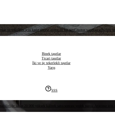
lar ve teknikler için kanıt görevi gören en üst sınıf motor yarışları gibi titiz bi
Binek taşıtlar
Ticari taşıtlar
İki ve üç tekerlekli taşıtlar
Yarış
SSS
nabilirliğe sahip 20.000 yüksek kaliteli satış sonrası yedek parça. Aracınız için