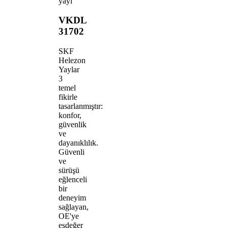
yayı
VKDL
31702
SKF
Helezon
Yaylar
3
temel
fikirle
tasarlanmıştır:
konfor,
güvenlik
ve
dayanıklılık.
Güvenli
ve
sürüşü
eğlenceli
bir
deneyim
sağlayan,
OE'ye
eşdeğer