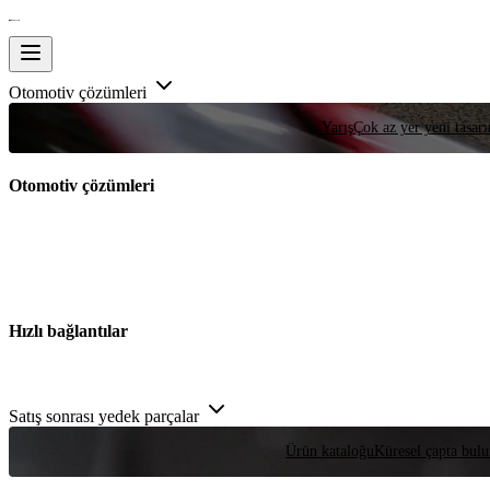
Otomotiv çözümleri
Yarış
Çok az yer yeni tasarım
Otomotiv çözümleri
Hızlı bağlantılar
Satış sonrası yedek parçalar
Ürün kataloğu
Küresel çapta bulu