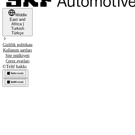
Middle
East and
Africa
|
Turkish
Türkçe
Gizlilik politikası
Kullanım şartları
Site mülkiyeti
Çerez ayarları
©
Telif hakkı