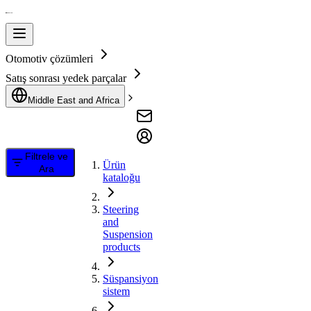
Otomotiv çözümleri
Satış sonrası yedek parçalar
Middle East and Africa
Filtrele ve
Ürün
Ara
kataloğu
Steering
and
Suspension
products
Süspansiyon
sistem