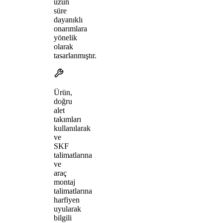
uzun
süre
dayanıklı
onarımlara
yönelik
olarak
tasarlanmıştır.
Ürün,
doğru
alet
takımları
kullanılarak
ve
SKF
talimatlarına
ve
araç
montaj
talimatlarına
harfiyen
uyularak
bilgili