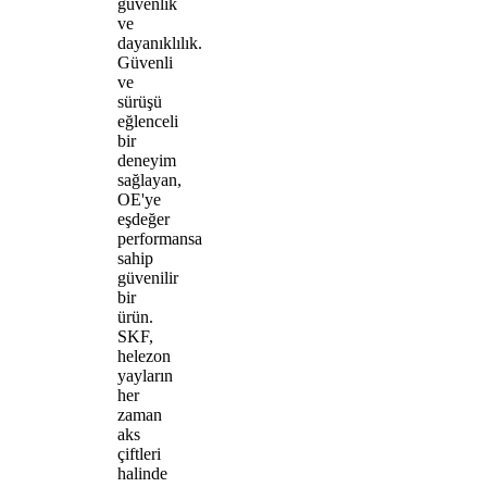
güvenlik
ve
dayanıklılık.
Güvenli
ve
sürüşü
eğlenceli
bir
deneyim
sağlayan,
OE'ye
eşdeğer
performansa
sahip
güvenilir
bir
ürün.
SKF,
helezon
yayların
her
zaman
aks
çiftleri
halinde