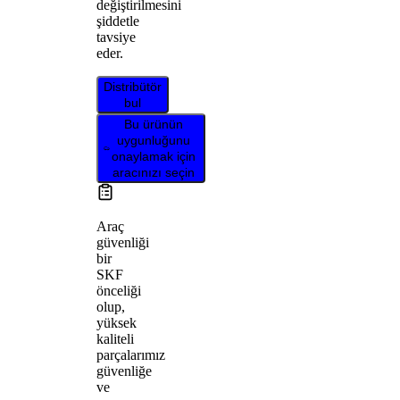
değiştirilmesini
şiddetle
tavsiye
eder.
Distribütör
bul
Bu ürünün
uygunluğunu
onaylamak için
aracınızı seçin
Araç
güvenliği
bir
SKF
önceliği
olup,
yüksek
kaliteli
parçalarımız
güvenliğe
ve