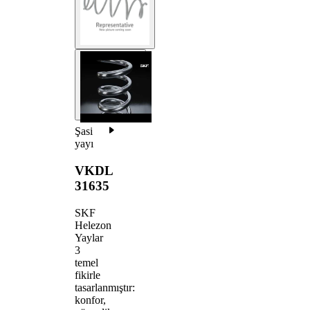
Şasi
yayı
VKDL
31635
SKF
Helezon
Yaylar
3
temel
fikirle
tasarlanmıştır:
konfor,