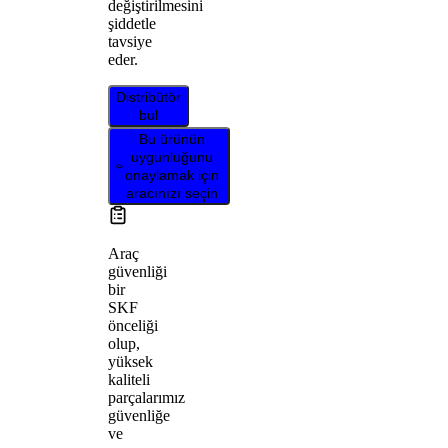
değiştirilmesini
şiddetle
tavsiye
eder.
Distribütör
bul
Bu ürünün
uygunluğunu
onaylamak için
aracınızı seçin
Araç
güvenliği
bir
SKF
önceliği
olup,
yüksek
kaliteli
parçalarımız
güvenliğe
ve