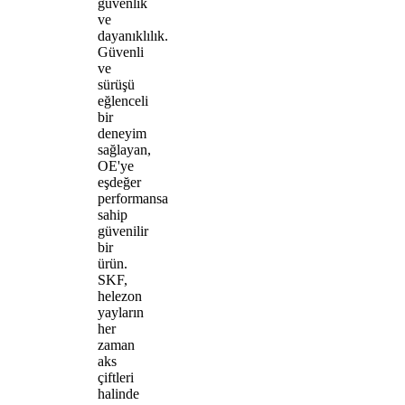
güvenlik
ve
dayanıklılık.
Güvenli
ve
sürüşü
eğlenceli
bir
deneyim
sağlayan,
OE'ye
eşdeğer
performansa
sahip
güvenilir
bir
ürün.
SKF,
helezon
yayların
her
zaman
aks
çiftleri
halinde