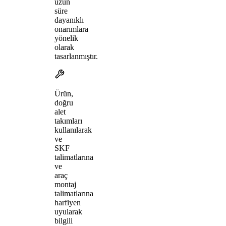
uzun
süre
dayanıklı
onarımlara
yönelik
olarak
tasarlanmıştır.
Ürün,
doğru
alet
takımları
kullanılarak
ve
SKF
talimatlarına
ve
araç
montaj
talimatlarına
harfiyen
uyularak
bilgili