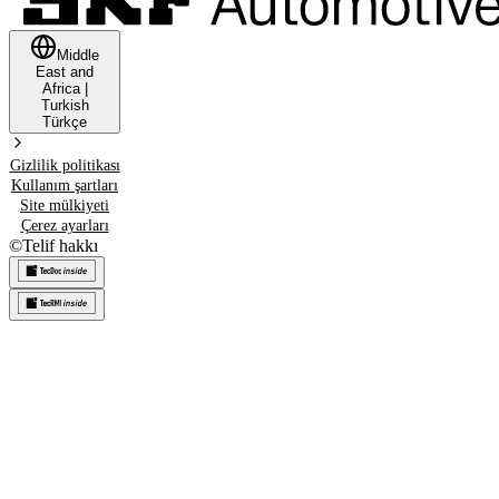
Middle
East and
Africa
|
Turkish
Türkçe
Gizlilik politikası
Kullanım şartları
Site mülkiyeti
Çerez ayarları
©
Telif hakkı