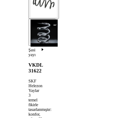
Şasi
yayı
VKDL
31622
SKF
Helezon
Yaylar
3
temel
fikirle
tasarlanmıştır:
konfor,