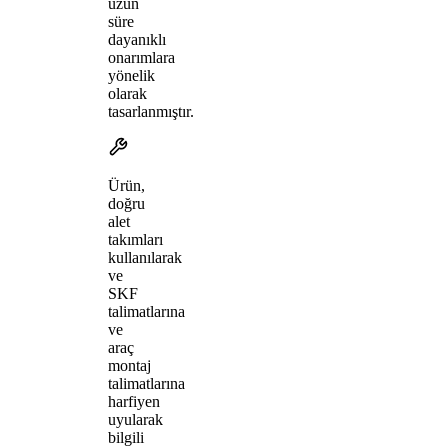
uzun
süre
dayanıklı
onarımlara
yönelik
olarak
tasarlanmıştır.
Ürün,
doğru
alet
takımları
kullanılarak
ve
SKF
talimatlarına
ve
araç
montaj
talimatlarına
harfiyen
uyularak
bilgili