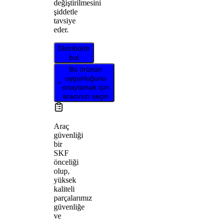
değiştirilmesini
şiddetle
tavsiye
eder.
Distribütör
bul
Bu ürünün
uygunluğunu
onaylamak için
aracınızı seçin
Araç
güvenliği
bir
SKF
önceliği
olup,
yüksek
kaliteli
parçalarımız
güvenliğe
ve