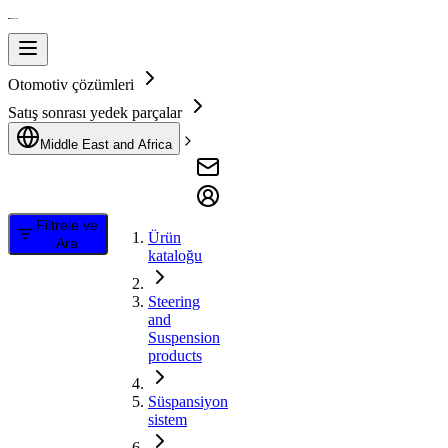
Otomotiv çözümleri
Satış sonrası yedek parçalar
Middle East and Africa
Filtrele ve
Ürün
Ara
kataloğu
Steering
and
Suspension
products
Süspansiyon
sistem