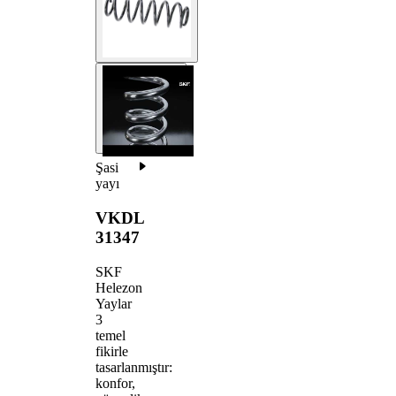
Şasi
yayı
VKDL
31347
SKF
Helezon
Yaylar
3
temel
fikirle
tasarlanmıştır:
konfor,