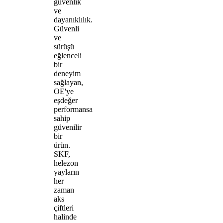
güvenlik
ve
dayanıklılık.
Güvenli
ve
sürüşü
eğlenceli
bir
deneyim
sağlayan,
OE'ye
eşdeğer
performansa
sahip
güvenilir
bir
ürün.
SKF,
helezon
yayların
her
zaman
aks
çiftleri
halinde