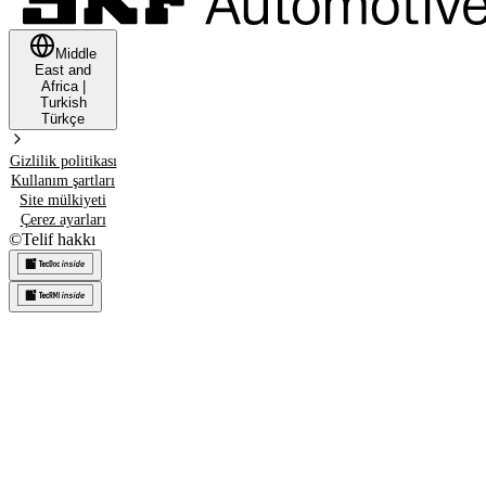
Middle
East and
Africa
|
Turkish
Türkçe
Gizlilik politikası
Kullanım şartları
Site mülkiyeti
Çerez ayarları
©
Telif hakkı