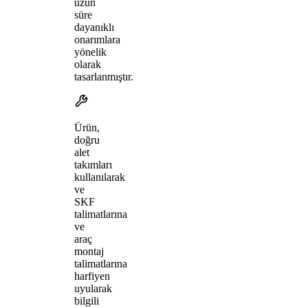
uzun
süre
dayanıklı
onarımlara
yönelik
olarak
tasarlanmıştır.
Ürün,
doğru
alet
takımları
kullanılarak
ve
SKF
talimatlarına
ve
araç
montaj
talimatlarına
harfiyen
uyularak
bilgili