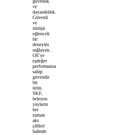
güvenlik
ve
dayanıklılık.
Güvenli
ve
sürüşü
eğlenceli
bir
deneyim
sağlayan,
OE'ye
eşdeğer
performansa
sahip
güvenilir
bir
ürün.
SKF,
helezon
yayların
her
zaman
aks
çiftleri
halinde