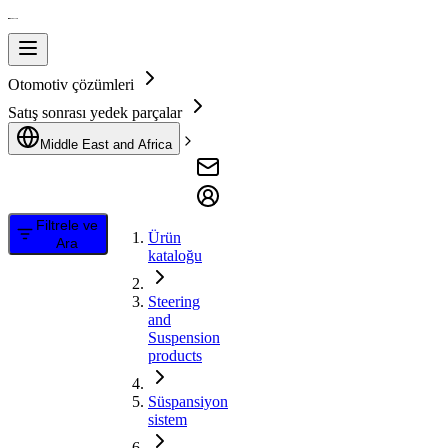
Otomotiv çözümleri
Satış sonrası yedek parçalar
Middle East and Africa
Filtrele ve
Ürün
Ara
kataloğu
Steering
and
Suspension
products
Süspansiyon
sistem