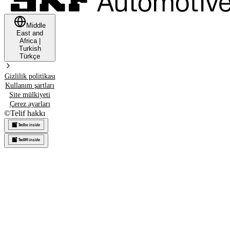
Middle
East and
Africa
|
Turkish
Türkçe
Gizlilik politikası
Kullanım şartları
Site mülkiyeti
Çerez ayarları
©
Telif hakkı