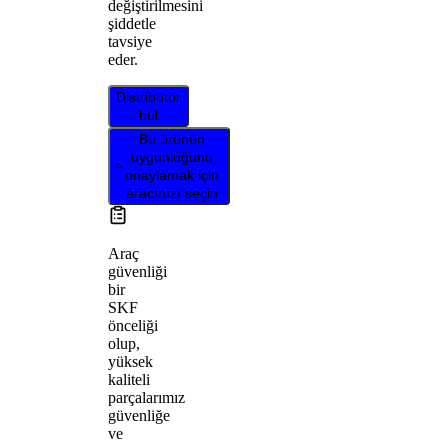
değiştirilmesini
şiddetle
tavsiye
eder.
Distribütör
bul
Bu ürünün
uygunluğunu
onaylamak için
aracınızı seçin
Araç
güvenliği
bir
SKF
önceliği
olup,
yüksek
kaliteli
parçalarımız
güvenliğe
ve