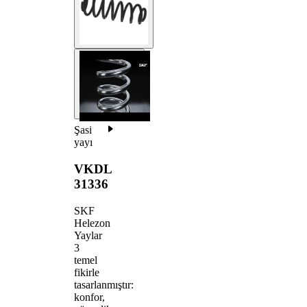
Şasi
yayı
VKDL
31336
SKF
Helezon
Yaylar
3
temel
fikirle
tasarlanmıştır:
konfor,