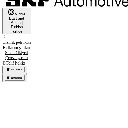
Middle
East and
Africa
|
Turkish
Türkçe
Gizlilik politikası
Kullanım şartları
Site mülkiyeti
Çerez ayarları
©
Telif hakkı