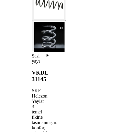
Şasi
yayı
VKDL
31145
SKF
Helezon
Yaylar
3
temel
fikirle
tasarlanmıştır:
konfor,