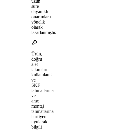
uzun
süre
dayanıklı
onarımlara
yönelik
olarak
tasarlanmıştır.
Ürün,
doğru
alet
takımları
kullanılarak
ve
SKF
talimatlarına
ve
araç
montaj
talimatlarına
harfiyen
uyularak
bilgili