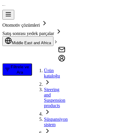
Otomotiv çözümleri
Satış sonrası yedek parçalar
Middle East and Africa
Filtrele ve
Ürün
Ara
kataloğu
Steering
and
Suspension
products
Süspansiyon
sistem