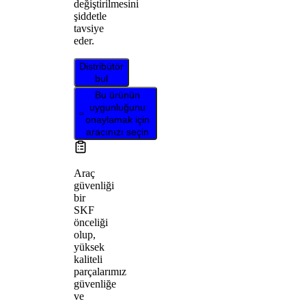
değiştirilmesini
şiddetle
tavsiye
eder.
Distribütör
bul
Bu ürünün
uygunluğunu
onaylamak için
aracınızı seçin
Araç
güvenliği
bir
SKF
önceliği
olup,
yüksek
kaliteli
parçalarımız
güvenliğe
ve