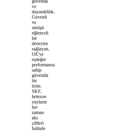
güvenlik
ve
dayanıklılık.
Güvenli
ve
sürüşü
eğlenceli
bir
deneyim
sağlayan,
OE'ye
eşdeğer
performansa
sahip
güvenilir
bir
ürün.
SKF,
helezon
yayların
her
zaman
aks
çiftleri
halinde