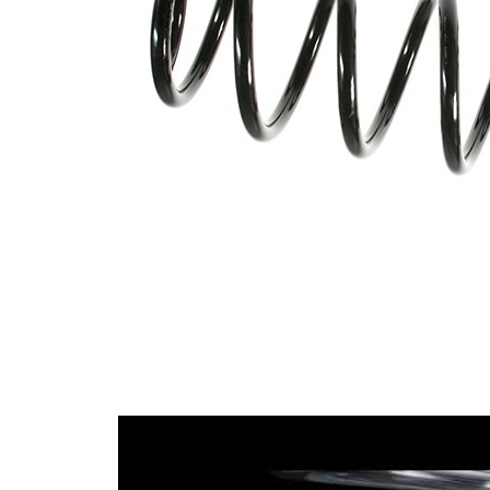
Dış çap
112 mm
İlave
ürün/
kovansız
İlave
açıklama
Vida
dişlerinin
7,25
sayısı
Renk
gümüş
işareti
Renk
yeşil
işareti
(3x)
11,00
Tel çapı
mm