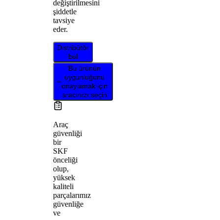
değiştirilmesini
şiddetle
tavsiye
eder.
Distribütör
bul
Bu ürünün
uygunluğunu
onaylamak için
aracınızı seçin
Araç
güvenliği
bir
SKF
önceliği
olup,
yüksek
kaliteli
parçalarımız
güvenliğe
ve