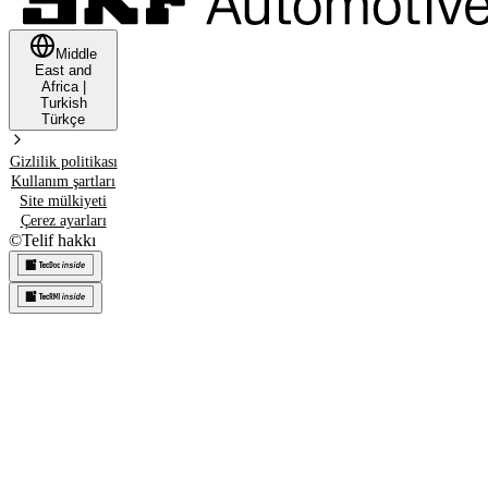
Middle
East and
Africa
|
Turkish
Türkçe
Gizlilik politikası
Kullanım şartları
Site mülkiyeti
Çerez ayarları
©
Telif hakkı