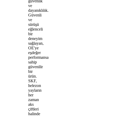
güvenlik
ve
dayanıklılık.
Güvenli
ve
sürüşü
eğlenceli
bir
deneyim
sağlayan,
OE'ye
eşdeğer
performansa
sahip
güvenilir
bir
ürün.
SKF,
helezon
yayların
her
zaman
aks
çiftleri
halinde