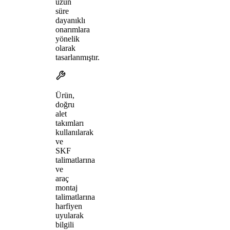
uzun
süre
dayanıklı
onarımlara
yönelik
olarak
tasarlanmıştır.
Ürün,
doğru
alet
takımları
kullanılarak
ve
SKF
talimatlarına
ve
araç
montaj
talimatlarına
harfiyen
uyularak
bilgili