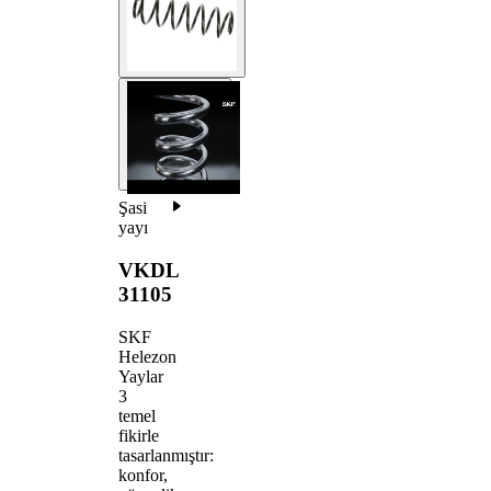
Şasi
yayı
VKDL
31105
SKF
Helezon
Yaylar
3
temel
fikirle
tasarlanmıştır:
konfor,