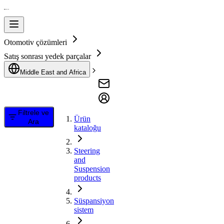
Otomotiv çözümleri
Satış sonrası yedek parçalar
Middle East and Africa
Filtrele ve
Ürün
Ara
kataloğu
Steering
and
Suspension
products
Süspansiyon
sistem