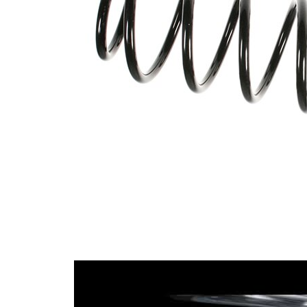
Dış çap
107 mm
İlave
ürün/
kovansız
İlave
açıklama
Vida
dişlerinin
7,95
sayısı
Tel çapı
9,75 mm