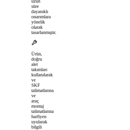
uzun
süre
dayanıklı
onarımlara
yönelik
olarak
tasarlanmıştır.
Ürün,
doğru
alet
takımları
kullanılarak
ve
SKF
talimatlarına
ve
araç
montaj
talimatlarına
harfiyen
uyularak
bilgili