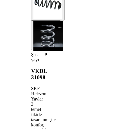
Şasi
yayı
VKDL
31098
SKF
Helezon
Yaylar
3
temel
fikirle
tasarlanmıştır:
konfor,