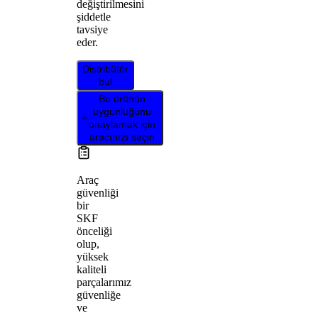
değiştirilmesini
şiddetle
tavsiye
eder.
Distribütör
bul
Bu ürünün
uygunluğunu
onaylamak için
aracınızı seçin
Araç
güvenliği
bir
SKF
önceliği
olup,
yüksek
kaliteli
parçalarımız
güvenliğe
ve