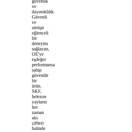
güvenlik
ve
dayanıklılık.
Güvenli
ve
sürüşü
eğlenceli
bir
deneyim
sağlayan,
OE'ye
eşdeğer
performansa
sahip
güvenilir
bir
ürün.
SKF,
helezon
yayların
her
zaman
aks
çiftleri
halinde