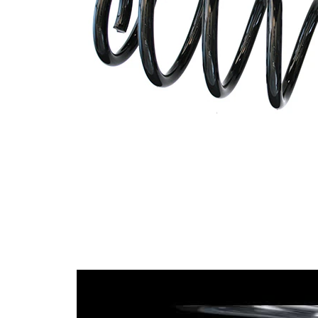
Dış çap
115 mm
İlave
ürün/
kovansız
İlave
açıklama
Vida
dişlerinin
7,65
sayısı
12,50
Tel çapı
mm