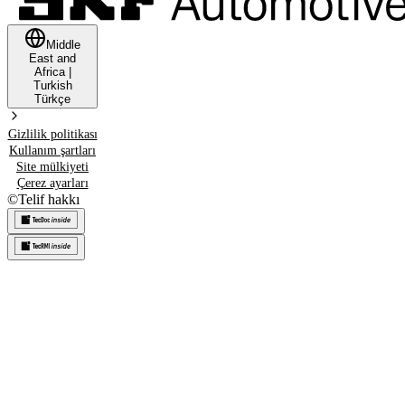
Middle
East and
Africa
|
Turkish
Türkçe
Gizlilik politikası
Kullanım şartları
Site mülkiyeti
Çerez ayarları
©
Telif hakkı