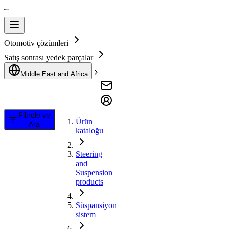
Otomotiv çözümleri
Satış sonrası yedek parçalar
Middle East and Africa
Filtrele ve
Ürün
Ara
kataloğu
Steering
and
Suspension
products
Süspansiyon
sistem