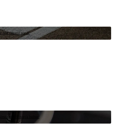
r test ortamı sunar.
 şimdi yedek parça bulun.