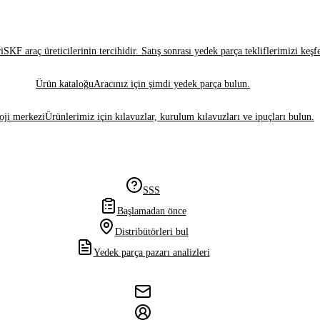
i
SKF araç üreticilerinin tercihidir. Satış sonrası yedek parça tekliflerimizi keşf
Ürün kataloğu
Aracınız için şimdi yedek parça bulun.
oji merkezi
Ürünlerimiz için kılavuzlar, kurulum kılavuzları ve ipuçları bulun.
SSS
Başlamadan önce
Distribütörleri bul
Yedek parça pazarı analizleri