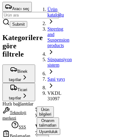
Aracı seç
Ürün
kataloğu
Submit
Steering
and
Kategorilere
Suspension
göre
products
filtrele
Süspansiyon
sistem
Binek
Şasi yayı
taşıtlar
Ticari
VKDL
taşıtlar
31097
Hızlı bağlantılar
Şasi
Ürün
Teknoloji
yayı
bilgileri
merkezi
Onarım
talimatları
VKDL
SSS
Uyumluluk
31097
Başlamadan