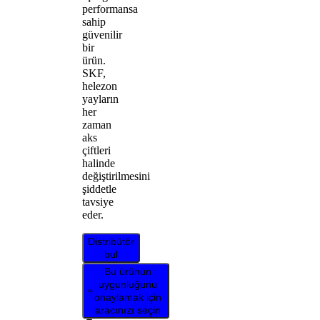
performansa
sahip
güvenilir
bir
ürün.
SKF,
helezon
yayların
her
zaman
aks
çiftleri
halinde
değiştirilmesini
şiddetle
tavsiye
eder.
Distribütör
bul
Bu ürünün
uygunluğunu
onaylamak için
aracınızı seçin