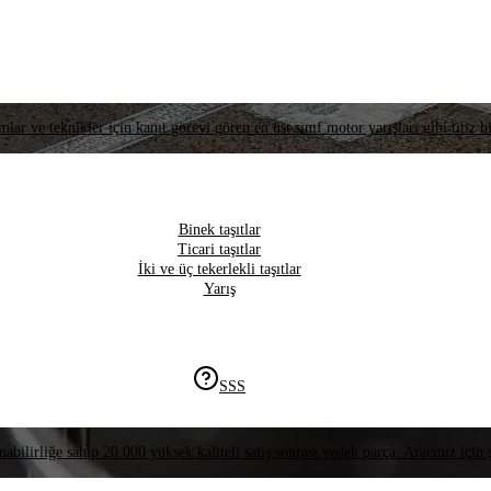
lar ve teknikler için kanıt görevi gören en üst sınıf motor yarışları gibi titiz bi
Binek taşıtlar
Ticari taşıtlar
İki ve üç tekerlekli taşıtlar
Yarış
SSS
nabilirliğe sahip 20.000 yüksek kaliteli satış sonrası yedek parça. Aracınız için