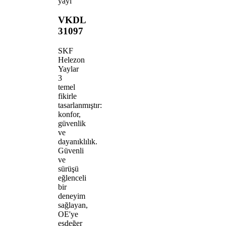
yayı
VKDL
31097
SKF
Helezon
Yaylar
3
temel
fikirle
tasarlanmıştır:
konfor,
güvenlik
ve
dayanıklılık.
Güvenli
ve
sürüşü
eğlenceli
bir
deneyim
sağlayan,
OE'ye
eşdeğer