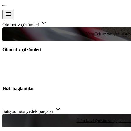
Otomotiv çözümleri
Yarış
Çok az yer yeni tasarım
Otomotiv çözümleri
Hızlı bağlantılar
Satış sonrası yedek parçalar
Ürün kataloğu
Küresel çapta bulu