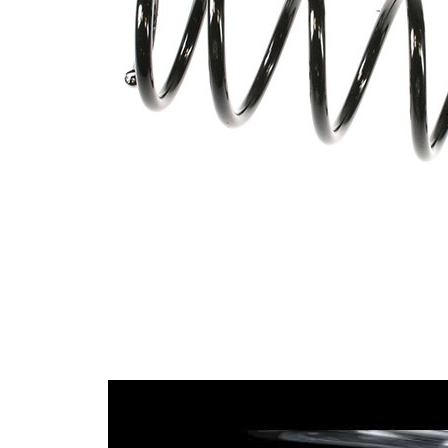
İlave
ürün/
kovansız
İlave
açıklama
Vida
dişlerinin
7,4
sayısı
Renk
kahverengi
işareti
(2x)
Renk
gümüş
işareti
Tel çapı
10,50 mm