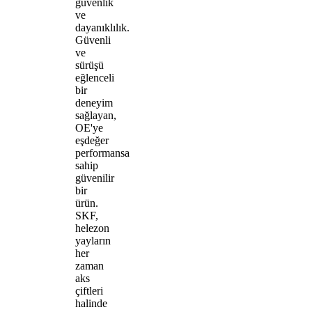
güvenlik
ve
dayanıklılık.
Güvenli
ve
sürüşü
eğlenceli
bir
deneyim
sağlayan,
OE'ye
eşdeğer
performansa
sahip
güvenilir
bir
ürün.
SKF,
helezon
yayların
her
zaman
aks
çiftleri
halinde