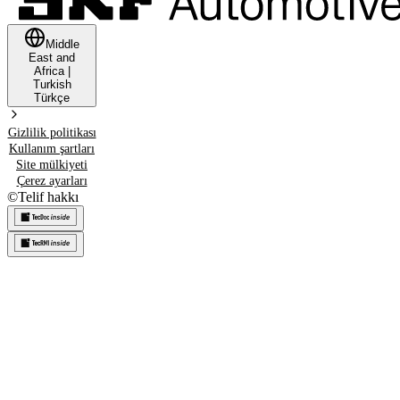
Middle
East and
Africa
|
Turkish
Türkçe
Gizlilik politikası
Kullanım şartları
Site mülkiyeti
Çerez ayarları
©
Telif hakkı