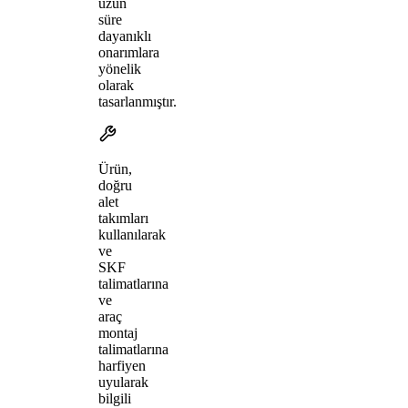
uzun
süre
dayanıklı
onarımlara
yönelik
olarak
tasarlanmıştır.
Ürün,
doğru
alet
takımları
kullanılarak
ve
SKF
talimatlarına
ve
araç
montaj
talimatlarına
harfiyen
uyularak
bilgili