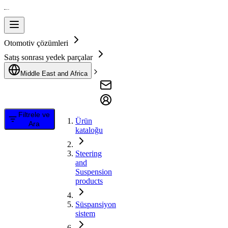
Otomotiv çözümleri
Satış sonrası yedek parçalar
Middle East and Africa
Filtrele ve
Ürün
Ara
kataloğu
Steering
and
Suspension
products
Süspansiyon
sistem