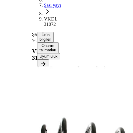
Şasi yayı
VKDL
31072
Şasi
Ürün
yayı
bilgileri
Onarım
talimatları
VKDL
Uyumluluk
31072
Ürün bilgileri
Özellik
Değer
Montaj
Arka aks
tarafı
Uzunluk
350 mm
Ağırlık
1,45 kg
Sabit tel
çapına
Yay şekli
sahip yay
cıvatası
Dış çap
110 mm