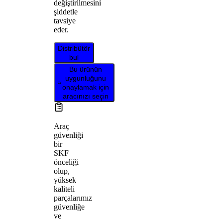
değiştirilmesini
şiddetle
tavsiye
eder.
Distribütör
bul
Bu ürünün
uygunluğunu
onaylamak için
aracınızı seçin
Araç
güvenliği
bir
SKF
önceliği
olup,
yüksek
kaliteli
parçalarımız
güvenliğe
ve