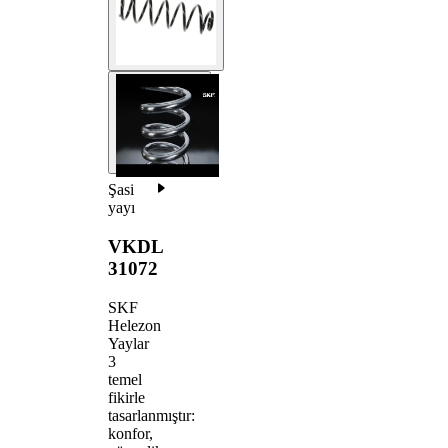
Şasi
yayı
VKDL
31072
SKF
Helezon
Yaylar
3
temel
fikirle
tasarlanmıştır:
konfor,