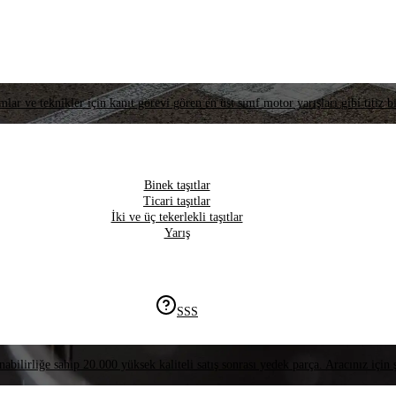
lar ve teknikler için kanıt görevi gören en üst sınıf motor yarışları gibi titiz bi
Binek taşıtlar
Ticari taşıtlar
İki ve üç tekerlekli taşıtlar
Yarış
SSS
nabilirliğe sahip 20.000 yüksek kaliteli satış sonrası yedek parça. Aracınız için