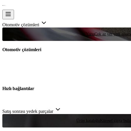
Otomotiv çözümleri
Yarış
Çok az yer yeni tasarım
Otomotiv çözümleri
Hızlı bağlantılar
Satış sonrası yedek parçalar
Ürün kataloğu
Küresel çapta bulu