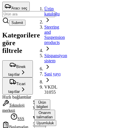
Aracı seç
Ürün
kataloğu
Submit
Steering
and
Kategorilere
Suspension
göre
products
filtrele
Süspansiyon
sistem
Binek
Şasi yayı
taşıtlar
Ticari
VKDL
taşıtlar
31055
Hızlı bağlantılar
Şasi
Ürün
Teknoloji
yayı
bilgileri
merkezi
Onarım
talimatları
VKDL
SSS
Uyumluluk
31055
Başlamadan