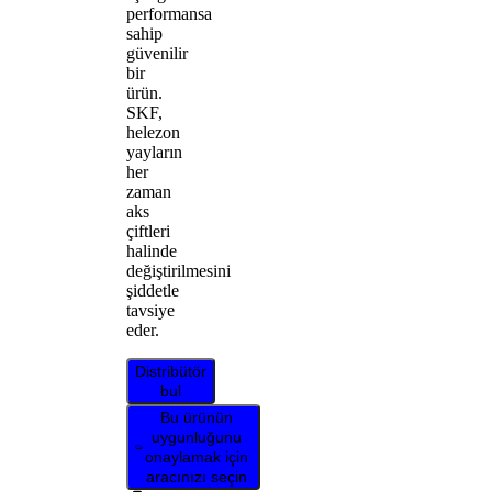
performansa
sahip
güvenilir
bir
ürün.
SKF,
helezon
yayların
her
zaman
aks
çiftleri
halinde
değiştirilmesini
şiddetle
tavsiye
eder.
Distribütör
bul
Bu ürünün
uygunluğunu
onaylamak için
aracınızı seçin