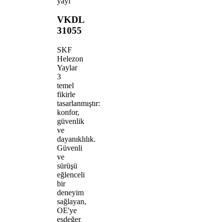
yayı
VKDL
31055
SKF
Helezon
Yaylar
3
temel
fikirle
tasarlanmıştır:
konfor,
güvenlik
ve
dayanıklılık.
Güvenli
ve
sürüşü
eğlenceli
bir
deneyim
sağlayan,
OE'ye
eşdeğer