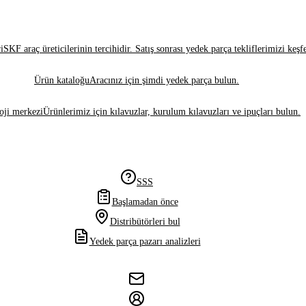
i
SKF araç üreticilerinin tercihidir. Satış sonrası yedek parça tekliflerimizi keşf
Ürün kataloğu
Aracınız için şimdi yedek parça bulun.
oji merkezi
Ürünlerimiz için kılavuzlar, kurulum kılavuzları ve ipuçları bulun.
SSS
Başlamadan önce
Distribütörleri bul
Yedek parça pazarı analizleri