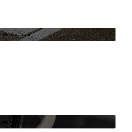
r test ortamı sunar.
 şimdi yedek parça bulun.