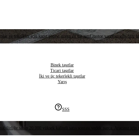
lar ve teknikler için kanıt görevi gören en üst sınıf motor yarışları gibi titiz bi
Binek taşıtlar
Ticari taşıtlar
İki ve üç tekerlekli taşıtlar
Yarış
SSS
nabilirliğe sahip 20.000 yüksek kaliteli satış sonrası yedek parça. Aracınız için