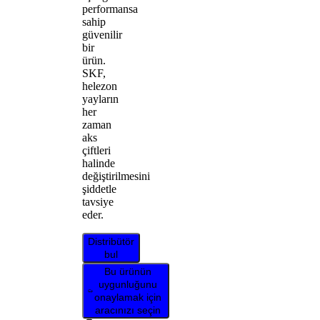
performansa
sahip
güvenilir
bir
ürün.
SKF,
helezon
yayların
her
zaman
aks
çiftleri
halinde
değiştirilmesini
şiddetle
tavsiye
eder.
Distribütör
bul
Bu ürünün
uygunluğunu
onaylamak için
aracınızı seçin