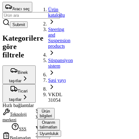
Aracı seç
Ürün
kataloğu
Submit
Steering
and
Kategorilere
Suspension
göre
products
filtrele
Süspansiyon
sistem
Binek
Şasi yayı
taşıtlar
Ticari
VKDL
taşıtlar
31054
Hızlı bağlantılar
Şasi
Ürün
Teknoloji
yayı
bilgileri
merkezi
Onarım
talimatları
VKDL
SSS
Uyumluluk
31054
Başlamadan