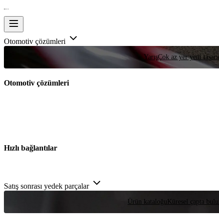
Otomotiv çözümleri
Yarış
Çok az yer yeni tasarım
Otomotiv çözümleri
Hızlı bağlantılar
Satış sonrası yedek parçalar
Ürün kataloğu
Küresel çapta bulu