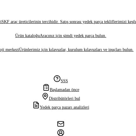
i
SKF araç üreticilerinin tercihidir. Satış sonrası yedek parça tekliflerimizi keşf
Ürün kataloğu
Aracınız için şimdi yedek parça bulun.
oji merkezi
Ürünlerimiz için kılavuzlar, kurulum kılavuzları ve ipuçları bulun.
SSS
Başlamadan önce
Distribütörleri bul
Yedek parça pazarı analizleri