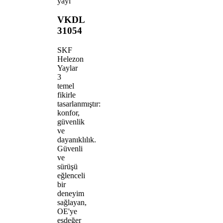
yayı
VKDL
31054
SKF
Helezon
Yaylar
3
temel
fikirle
tasarlanmıştır:
konfor,
güvenlik
ve
dayanıklılık.
Güvenli
ve
sürüşü
eğlenceli
bir
deneyim
sağlayan,
OE'ye
eşdeğer