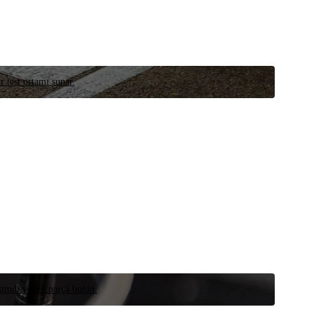
r test ortamı sunar.
 şimdi yedek parça bulun.