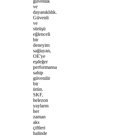
güvenlik
ve
dayanıklılık.
Güvenli
ve
sürüşü
eğlenceli
bir
deneyim
sağlayan,
OE'ye
eşdeğer
performansa
sahip
güvenilir
bir
ürün.
SKF,
helezon
yayların
her
zaman
aks
çiftleri
halinde