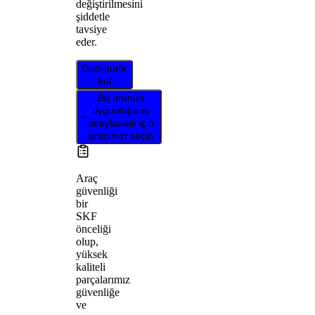
değiştirilmesini
şiddetle
tavsiye
eder.
Distribütör
bul
Bu ürünün
uygunluğunu
onaylamak için
aracınızı seçin
Araç
güvenliği
bir
SKF
önceliği
olup,
yüksek
kaliteli
parçalarımız
güvenliğe
ve