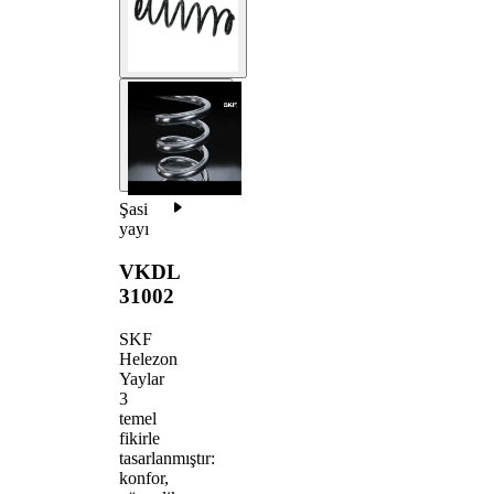
Şasi
yayı
VKDL
31002
SKF
Helezon
Yaylar
3
temel
fikirle
tasarlanmıştır:
konfor,