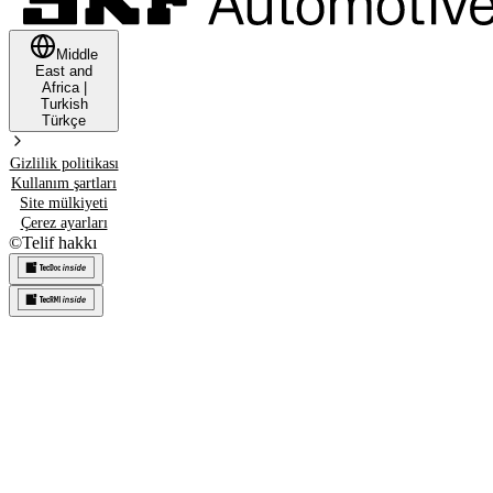
Middle
East and
Africa
|
Turkish
Türkçe
Gizlilik politikası
Kullanım şartları
Site mülkiyeti
Çerez ayarları
©
Telif hakkı