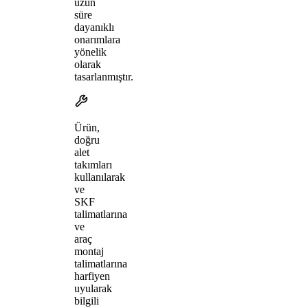
uzun
süre
dayanıklı
onarımlara
yönelik
olarak
tasarlanmıştır.
Ürün,
doğru
alet
takımları
kullanılarak
ve
SKF
talimatlarına
ve
araç
montaj
talimatlarına
harfiyen
uyularak
bilgili