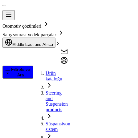
Otomotiv çözümleri
Satış sonrası yedek parçalar
Middle East and Africa
Filtrele ve
Ürün
Ara
kataloğu
Steering
and
Suspension
products
Süspansiyon
sistem