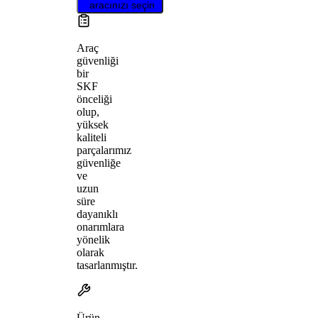
aracınızı seçin
Araç
güvenliği
bir
SKF
önceliği
olup,
yüksek
kaliteli
parçalarımız
güvenliğe
ve
uzun
süre
dayanıklı
onarımlara
yönelik
olarak
tasarlanmıştır.
Ürün,