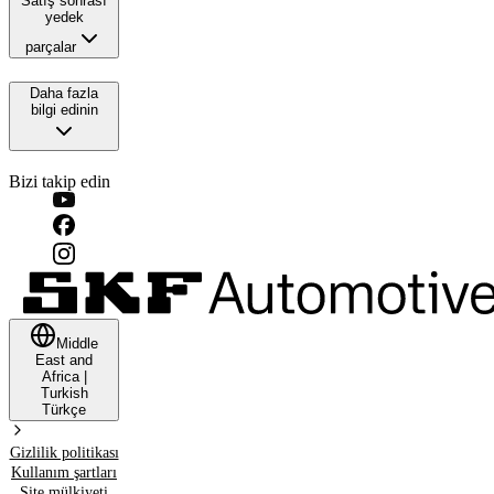
Satış sonrası
yedek
parçalar
Daha fazla
bilgi edinin
Bizi takip edin
Middle
East and
Africa
|
Turkish
Türkçe
Gizlilik politikası
Kullanım şartları
Site mülkiyeti