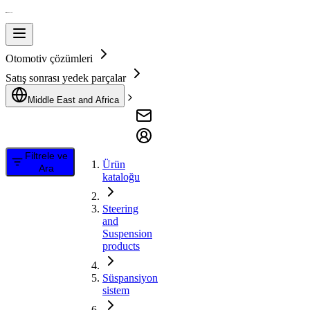
Otomotiv çözümleri
Satış sonrası yedek parçalar
Middle East and Africa
Filtrele ve
Ürün
Ara
kataloğu
Steering
and
Suspension
products
Süspansiyon
sistem