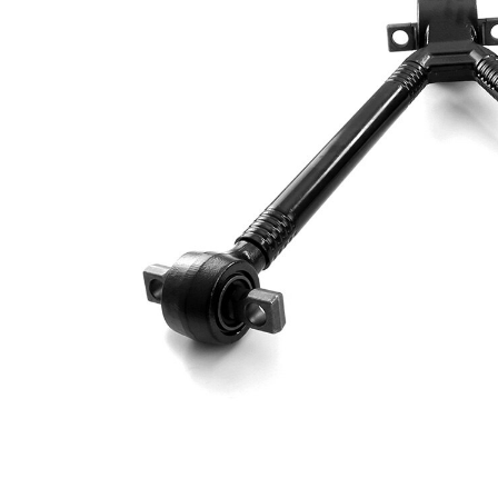
Delik
25 mm
çapı
Boru
48 mm
çapı