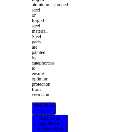
aluminum, stamped
steel
or
forged
steel
material.
Steel
parts
are
painted
by
cataphoresis
to
ensure
optimum
protection
from
corrosion
Distribütör
bul
Bu ürünün
uygunluğunu
onaylamak için