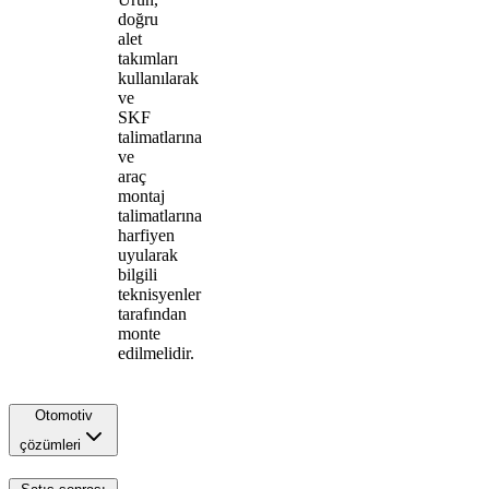
doğru
alet
takımları
kullanılarak
ve
SKF
talimatlarına
ve
araç
montaj
talimatlarına
harfiyen
uyularak
bilgili
teknisyenler
tarafından
monte
edilmelidir.
Otomotiv
çözümleri