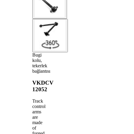
Bugi
kolu,
tekerlek
bağlantısı
VKDCV
12052
Track
control
arms
are
made
of
forged