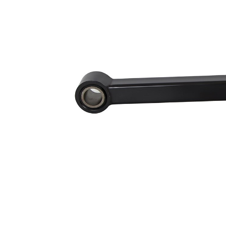
çapı
mm