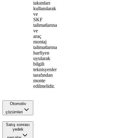
takımları
kullanılarak
ve
SKF
talimatlarına
ve
araç
montaj
talimatlarına
harfiyen
uyularak
bilgili
teknisyenler
tarafından
monte
edilmelidir.
Otomotiv
çözümleri
Satış sonrası
yedek
parçalar