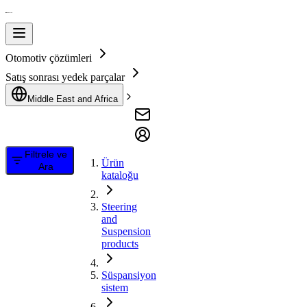
Otomotiv çözümleri
Satış sonrası yedek parçalar
Middle East and Africa
Filtrele ve
Ürün
Ara
kataloğu
Steering
and
Suspension
products
Süspansiyon
sistem