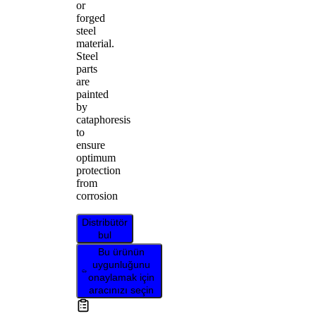
or
forged
steel
material.
Steel
parts
are
painted
by
cataphoresis
to
ensure
optimum
protection
from
corrosion
Distribütör
bul
Bu ürünün
uygunluğunu
onaylamak için
aracınızı seçin