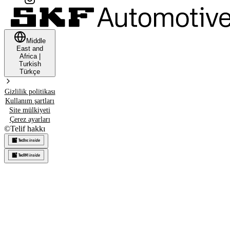
Middle
East and
Africa
|
Turkish
Türkçe
Gizlilik politikası
Kullanım şartları
Site mülkiyeti
Çerez ayarları
©
Telif hakkı