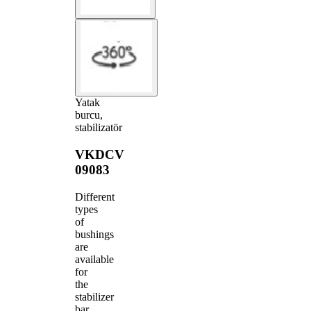
Yatak
burcu,
stabilizatör
VKDCV
09083
Different
types
of
bushings
are
available
for
the
stabilizer
bar