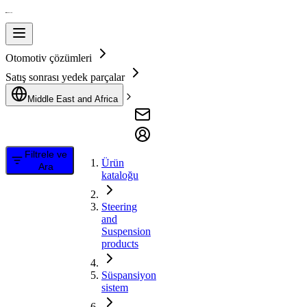
Otomotiv çözümleri
Satış sonrası yedek parçalar
Middle East and Africa
Filtrele ve
Ürün
Ara
kataloğu
Steering
and
Suspension
products
Süspansiyon
sistem