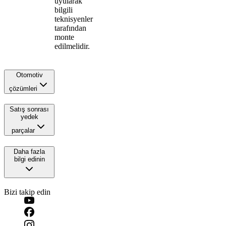
uyularak
bilgili
teknisyenler
tarafından
monte
edilmelidir.
Otomotiv
çözümleri
Satış sonrası
yedek
parçalar
Daha fazla
bilgi edinin
Bizi takip edin