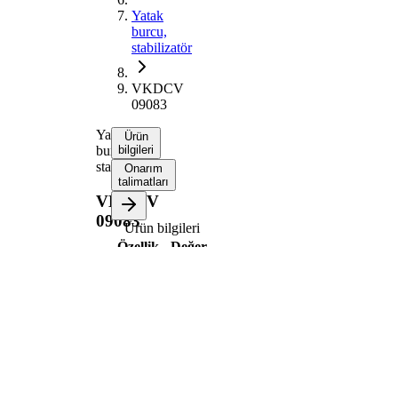
Yatak
burcu,
stabilizatör
VKDCV
09083
Yatak
Ürün
burcu,
bilgileri
stabilizatör
Onarım
talimatları
VKDCV
09083
Ürün bilgileri
Özellik
Değer
Önden
Montaj
ve
tarafı
arkadan
Uzunluk
50 mm
İç çap
28 mm
Dış çap
62 mm