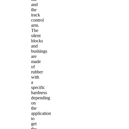
and
the
track
control
arm.
The
silent
blocks
and
bushings
are
made
of
rubber
with
a
specific
hardness
depending
on
the
application
to
get
the