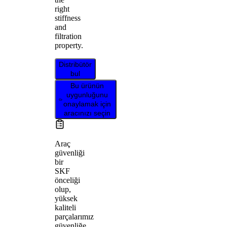
right
stiffness
and
filtration
property.
Distribütör
bul
Bu ürünün
uygunluğunu
onaylamak için
aracınızı seçin
Araç
güvenliği
bir
SKF
önceliği
olup,
yüksek
kaliteli
parçalarımız
güvenliğe