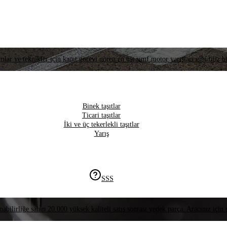
lar ve teknikler için kanıt görevi gören en üst sınıf motor yarışları gibi titiz bi
Binek taşıtlar
Ticari taşıtlar
İki ve üç tekerlekli taşıtlar
Yarış
SSS
nabilirliğe sahip 20.000 yüksek kaliteli satış sonrası yedek parça. Aracınız için