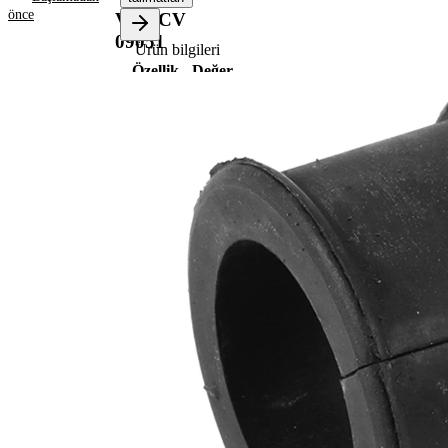
önce
VKDCV
09051
Ürün bilgileri
Özellik
Değer
35
Yükseklik
mm
28
İç çap
mm
49
Dış çap
mm