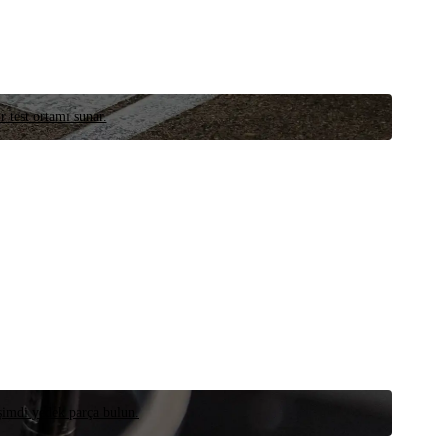
r test ortamı sunar.
 şimdi yedek parça bulun.