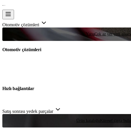
Otomotiv çözümleri
Yarış
Çok az yer yeni tasarım
Otomotiv çözümleri
Hızlı bağlantılar
Satış sonrası yedek parçalar
Ürün kataloğu
Küresel çapta bulu