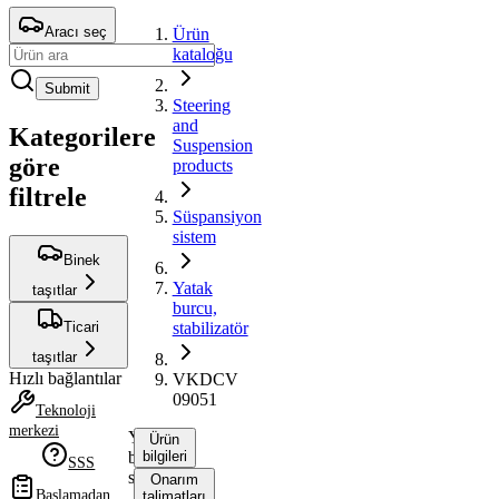
Aracı seç
Ürün
kataloğu
Submit
Steering
and
Kategorilere
Suspension
göre
products
filtrele
Süspansiyon
sistem
Binek
Yatak
taşıtlar
burcu,
Ticari
stabilizatör
taşıtlar
Hızlı bağlantılar
VKDCV
09051
Teknoloji
merkezi
Yatak
Ürün
burcu,
bilgileri
SSS
stabilizatör
Onarım
Başlamadan
talimatları