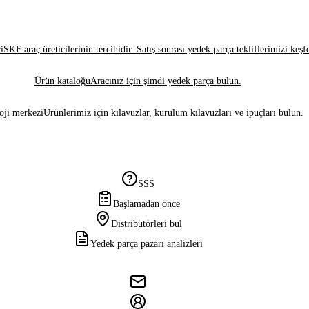
i
SKF araç üreticilerinin tercihidir. Satış sonrası yedek parça tekliflerimizi keşf
Ürün kataloğu
Aracınız için şimdi yedek parça bulun.
oji merkezi
Ürünlerimiz için kılavuzlar, kurulum kılavuzları ve ipuçları bulun.
SSS
Başlamadan önce
Distribütörleri bul
Yedek parça pazarı analizleri