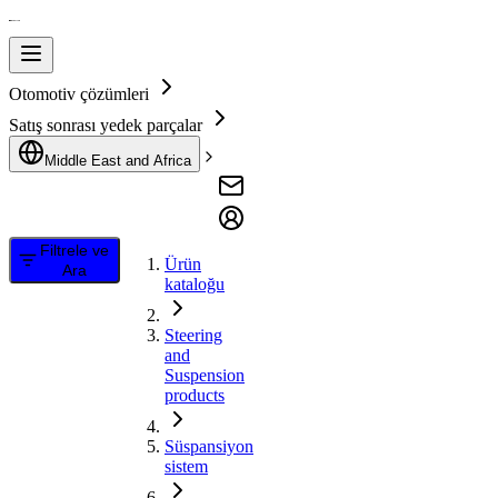
Otomotiv çözümleri
Satış sonrası yedek parçalar
Middle East and Africa
Filtrele ve
Ürün
Ara
kataloğu
Steering
and
Suspension
products
Süspansiyon
sistem