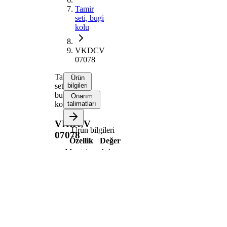
Tamir
seti, bugi
kolu
VKDCV
07078
Tamir
Ürün
seti,
bilgileri
bugi
Onarım
kolu
talimatları
VKDCV
Ürün bilgileri
07078
Özellik
Değer
Montaj
Arka
tarafı
aks
167
Yükseklik
mm
21
Delik çapı
mm
42,5
İç çap
mm