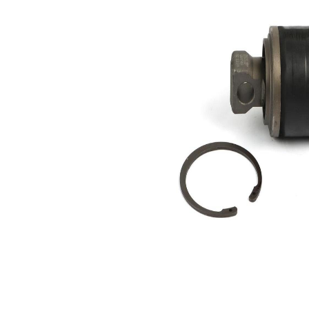
94,8
Dış çap
mm