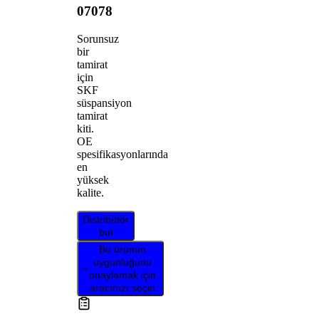
07078
Sorunsuz
bir
tamirat
için
SKF
süspansiyon
tamirat
kiti.
OE
spesifikasyonlarında
en
yüksek
kalite.
Distribütör
bul
Bu ürünün
uygunluğunu
onaylamak için
aracınızı seçin