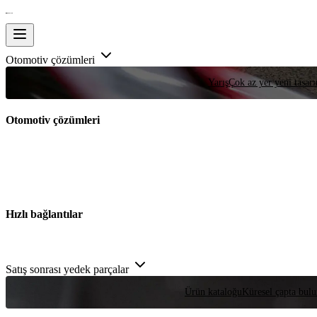
Otomotiv çözümleri
Yarış
Çok az yer yeni tasarım
Otomotiv çözümleri
Hızlı bağlantılar
Satış sonrası yedek parçalar
Ürün kataloğu
Küresel çapta bulu