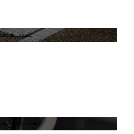
r test ortamı sunar.
 şimdi yedek parça bulun.