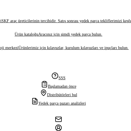
i
SKF araç üreticilerinin tercihidir. Satış sonrası yedek parça tekliflerimizi keşf
Ürün kataloğu
Aracınız için şimdi yedek parça bulun.
oji merkezi
Ürünlerimiz için kılavuzlar, kurulum kılavuzları ve ipuçları bulun.
SSS
Başlamadan önce
Distribütörleri bul
Yedek parça pazarı analizleri