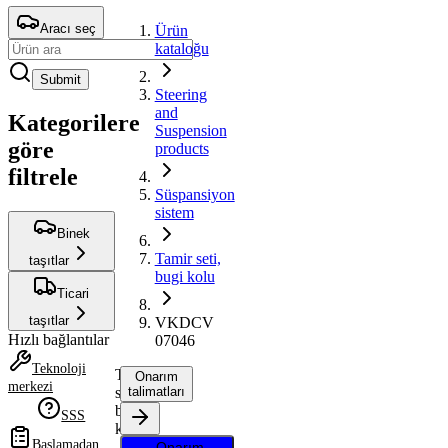
Aracı seç
Ürün
kataloğu
Submit
Steering
and
Kategorilere
Suspension
göre
products
filtrele
Süspansiyon
sistem
Binek
Tamir seti,
taşıtlar
bugi kolu
Ticari
taşıtlar
VKDCV
Hızlı bağlantılar
07046
Teknoloji
Tamir
Onarım
merkezi
seti,
talimatları
bugi
SSS
kolu
Başlamadan
Onarım