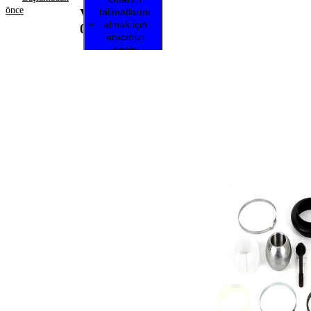
önce
VKDCV
talimatlarını
almak için
07046
aracınızı
seçin