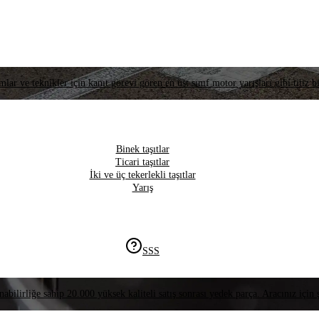
lar ve teknikler için kanıt görevi gören en üst sınıf motor yarışları gibi titiz bi
Binek taşıtlar
Ticari taşıtlar
İki ve üç tekerlekli taşıtlar
Yarış
SSS
nabilirliğe sahip 20.000 yüksek kaliteli satış sonrası yedek parça. Aracınız için