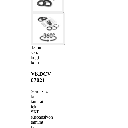
Tamir
seti,
bugi
kolu
VKDCV
07021
Sorunsuz
bir
tamirat
için
SKF
süspansiyon
tamirat
kiti.