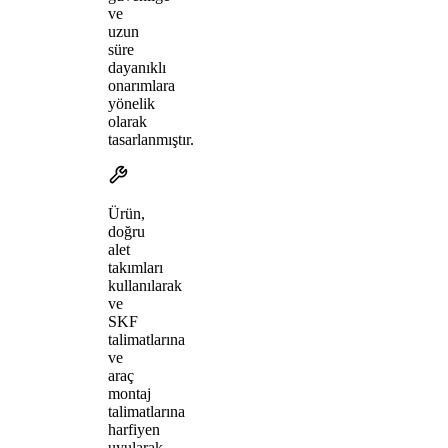
ve
uzun
süre
dayanıklı
onarımlara
yönelik
olarak
tasarlanmıştır.
Ürün,
doğru
alet
takımları
kullanılarak
ve
SKF
talimatlarına
ve
araç
montaj
talimatlarına
harfiyen
uyularak