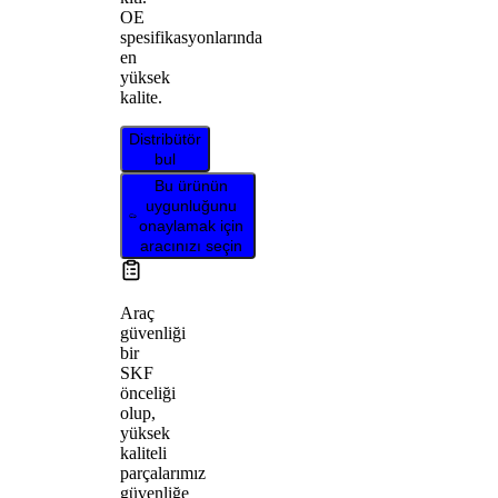
OE
spesifikasyonlarında
en
yüksek
kalite.
Distribütör
bul
Bu ürünün
uygunluğunu
onaylamak için
aracınızı seçin
Araç
güvenliği
bir
SKF
önceliği
olup,
yüksek
kaliteli
parçalarımız
güvenliğe