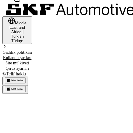
Middle
East and
Africa
|
Turkish
Türkçe
Gizlilik politikası
Kullanım şartları
Site mülkiyeti
Çerez ayarları
©
Telif hakkı