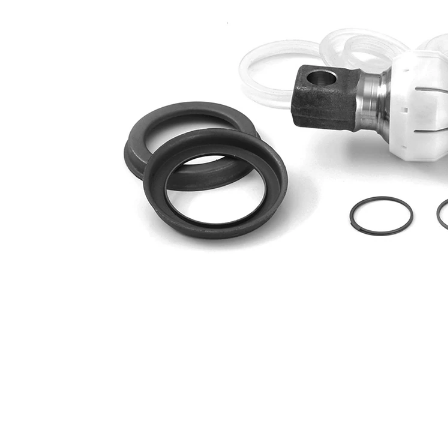
çap
mm