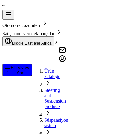
Otomotiv çözümleri
Satış sonrası yedek parçalar
Middle East and Africa
Filtrele ve
Ürün
Ara
kataloğu
Steering
and
Suspension
products
Süspansiyon
sistem