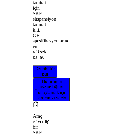
tamirat
için
SKF
süspansiyon
tamirat
kiti.
OE
spesifikasyonlarında
en
yüksek
kalite.
Distribütör
bul
Bu ürünün
uygunluğunu
onaylamak için
aracınızı seçin
Araç
güvenliği
bir
SKF