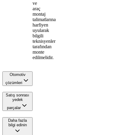
ve
araç
montaj
talimatlarına
harfiyen
uyularak
bilgili
teknisyenler
tarafından
monte
edilmelidir.
Otomotiv
çözümleri
Satış sonrası
yedek
parçalar
Daha fazla
bilgi edinin