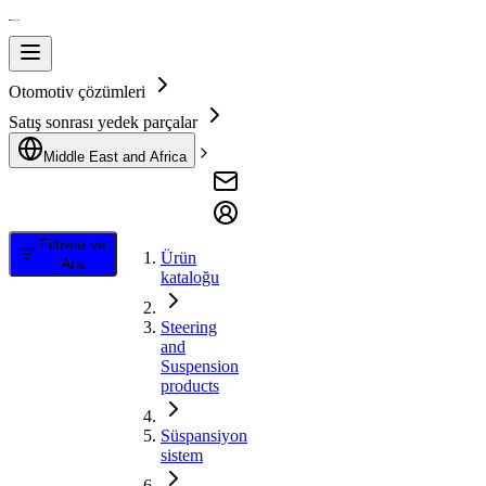
Otomotiv çözümleri
Satış sonrası yedek parçalar
Middle East and Africa
Filtrele ve
Ürün
Ara
kataloğu
Steering
and
Suspension
products
Süspansiyon
sistem