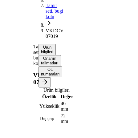
Tamir
seti, bugi
kolu
VKDCV
07019
Tamir
Ürün
seti,
bilgileri
bugi
Onarım
kolu
talimatları
OE
numaraları
VKDCV
07019
Ürün bilgileri
Özellik
Değer
46
Yükseklik
mm
72
Dış çap
mm