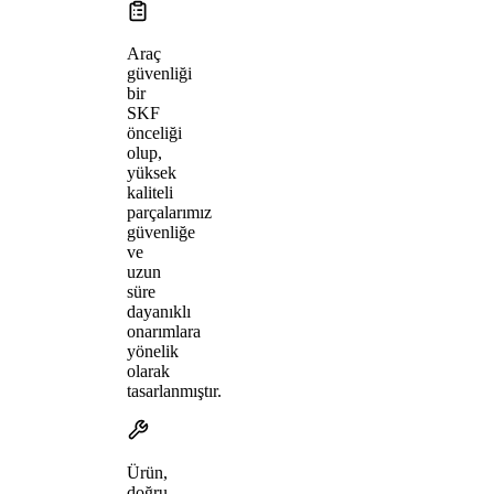
Araç
güvenliği
bir
SKF
önceliği
olup,
yüksek
kaliteli
parçalarımız
güvenliğe
ve
uzun
süre
dayanıklı
onarımlara
yönelik
olarak
tasarlanmıştır.
Ürün,
doğru