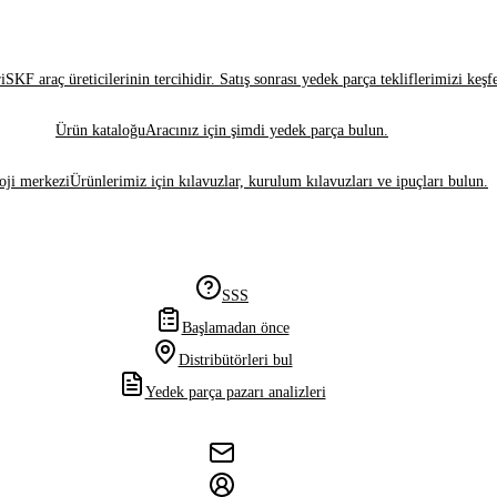
i
SKF araç üreticilerinin tercihidir. Satış sonrası yedek parça tekliflerimizi keşf
Ürün kataloğu
Aracınız için şimdi yedek parça bulun.
oji merkezi
Ürünlerimiz için kılavuzlar, kurulum kılavuzları ve ipuçları bulun.
SSS
Başlamadan önce
Distribütörleri bul
Yedek parça pazarı analizleri