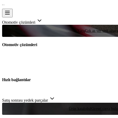
Otomotiv çözümleri
Yarış
Çok az yer yeni tasarım
Otomotiv çözümleri
Hızlı bağlantılar
Satış sonrası yedek parçalar
Ürün kataloğu
Küresel çapta bulu