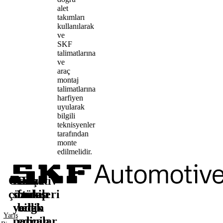
alet
takımları
kullanılarak
ve
SKF
talimatlarına
ve
araç
montaj
talimatlarına
harfiyen
uyularak
bilgili
teknisyenler
tarafından
monte
edilmelidir.
Otomotiv
Satış
Daha
Bizi
çözümleri
sonrası
fazla
takip
yedek
bilgi
edin
Yarış
parçalar
edinin