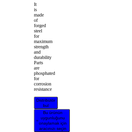
It
is
made
of
forged
steel
for
maximum
strength
and
durability
Parts
are
phosphated
for
corrosion
resistance
Distribütör
bul
Bu ürünün
uygunluğunu
onaylamak için
aracınızı seçin