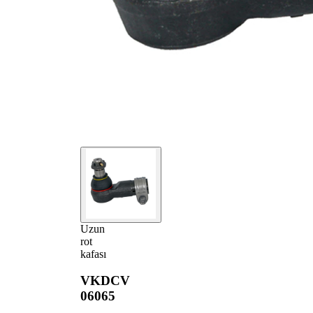
Uzun
rot
kafası
VKDCV
06065