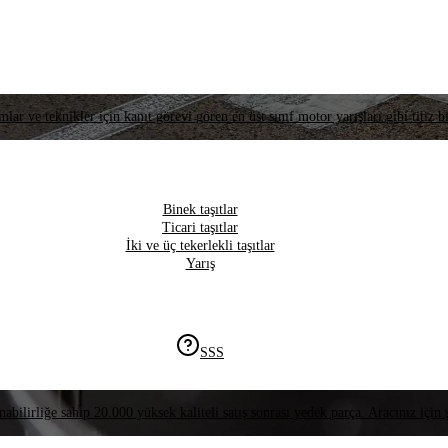
lar ve teknikler için kanıt görevi gören en üst sınıf motor yarışları gibi titiz bi
Binek taşıtlar
Ticari taşıtlar
İki ve üç tekerlekli taşıtlar
Yarış
SSS
nabilirliğe sahip 20.000 yüksek kaliteli satış sonrası yedek parça. Aracınız için