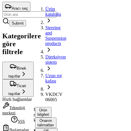
Aracı seç
Ürün
kataloğu
Submit
Steering
and
Kategorilere
Suspension
göre
products
filtrele
Direksiyon
sistem
Binek
Uzun rot
taşıtlar
kafası
Ticari
taşıtlar
VKDCV
Hızlı bağlantılar
06065
Teknoloji
Uzun
Ürün
merkezi
rot
bilgileri
kafası
Onarım
SSS
talimatları
Başlamadan