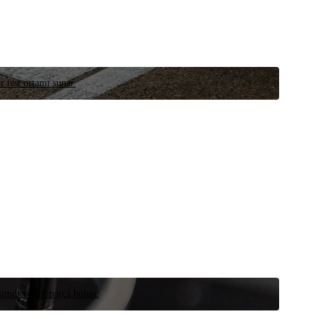
r test ortamı sunar.
 şimdi yedek parça bulun.