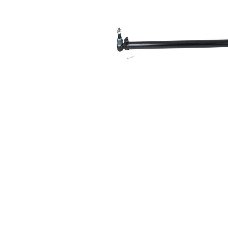
1
Koni
30,2
boyutu
mm
2