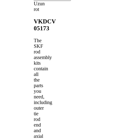
Uzun
rot
VKDCV
05173
The
SKF
rod
assembly
kits
contain
all
the
parts
you
need,
including
outer
tie
rod
end
and
axial