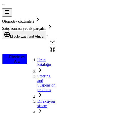
Otomotiv çözümleri
Satış sonrası yedek parçalar
Middle East and Africa
Filtrele ve
Ürün
Ara
kataloğu
Steering
and
Suspension
products
Direksiyon
sistem