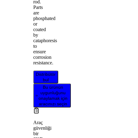
rod.
Parts
are
phosphated
or
coated
by
cataphoresis
to
ensure
corrosion
resistance.
Distribütör
bul
Bu ürünün
uygunluğunu
onaylamak için
aracınızı seçin
Araç
güvenliği
bir