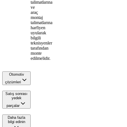
talimatlarına
ve
araç
montaj
talimatlarına
harfiyen
uyularak
bilgili
teknisyenler
tarafından
monte
edilmelidir.
Otomotiv
çözümleri
Satış sonrası
yedek
parçalar
Daha fazla
bilgi edinin