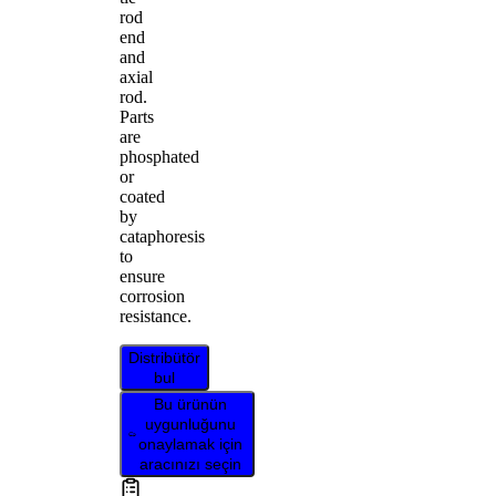
rod
end
and
axial
rod.
Parts
are
phosphated
or
coated
by
cataphoresis
to
ensure
corrosion
resistance.
Distribütör
bul
Bu ürünün
uygunluğunu
onaylamak için
aracınızı seçin