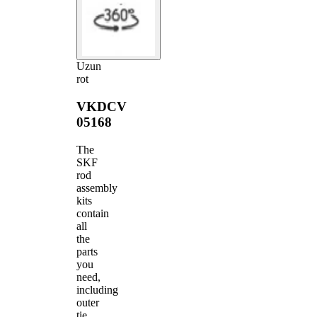
Uzun
rot
VKDCV
05168
The
SKF
rod
assembly
kits
contain
all
the
parts
you
need,
including
outer
tie