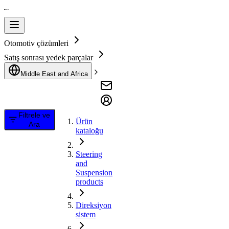
Otomotiv çözümleri
Satış sonrası yedek parçalar
Middle East and Africa
Filtrele ve
Ürün
Ara
kataloğu
Steering
and
Suspension
products
Direksiyon
sistem