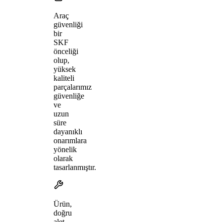
Araç
güvenliği
bir
SKF
önceliği
olup,
yüksek
kaliteli
parçalarımız
güvenliğe
ve
uzun
süre
dayanıklı
onarımlara
yönelik
olarak
tasarlanmıştır.
Ürün,
doğru
alet