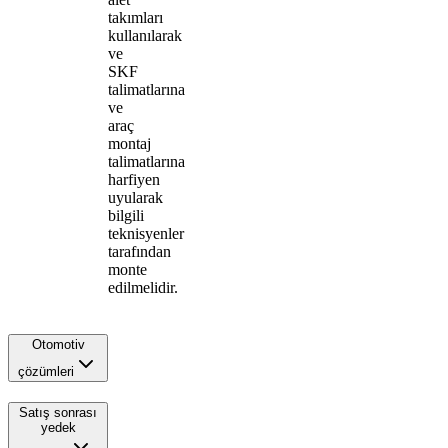
takımları
kullanılarak
ve
SKF
talimatlarına
ve
araç
montaj
talimatlarına
harfiyen
uyularak
bilgili
teknisyenler
tarafından
monte
edilmelidir.
Otomotiv
çözümleri
Satış sonrası
yedek