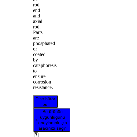
rod
end
and
axial
rod.
Parts
are
phosphated
or
coated
by
cataphoresis
to
ensure
corrosion
resistance.
Distribütör
bul
Bu ürünün
uygunluğunu
onaylamak için
aracınızı seçin