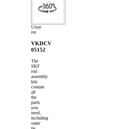
Uzun
rot
VKDCV
05152
The
SKF
rod
assembly
kits
contain
all
the
parts
you
need,
including
outer
tie