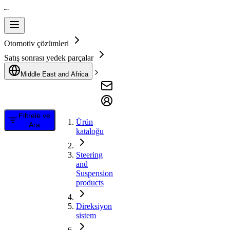
Otomotiv çözümleri
Satış sonrası yedek parçalar
Middle East and Africa
Filtrele ve
Ürün
Ara
kataloğu
Steering
and
Suspension
products
Direksiyon
sistem