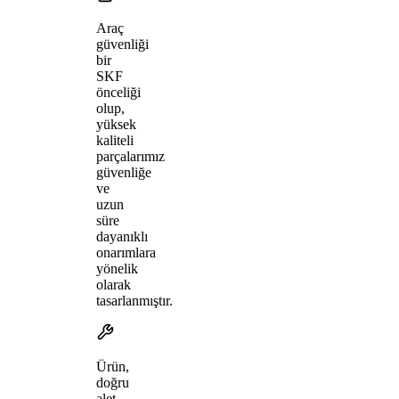
Araç
güvenliği
bir
SKF
önceliği
olup,
yüksek
kaliteli
parçalarımız
güvenliğe
ve
uzun
süre
dayanıklı
onarımlara
yönelik
olarak
tasarlanmıştır.
Ürün,
doğru
alet