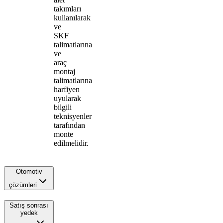
takımları
kullanılarak
ve
SKF
talimatlarına
ve
araç
montaj
talimatlarına
harfiyen
uyularak
bilgili
teknisyenler
tarafından
monte
edilmelidir.
Otomotiv
çözümleri
Satış sonrası
yedek