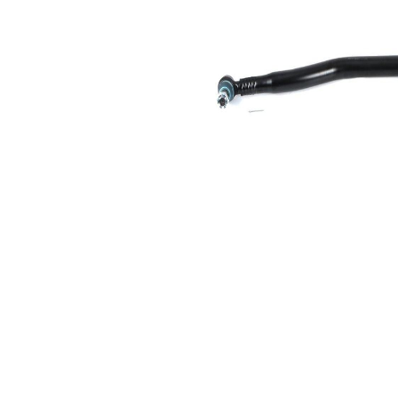
1
Koni
30,2
boyutu
mm
2