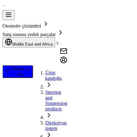
Otomotiv çözümleri
Satış sonrası yedek parçalar
Middle East and Africa
Filtrele ve
Ürün
Ara
kataloğu
Steering
and
Suspension
products
Direksiyon
sistem