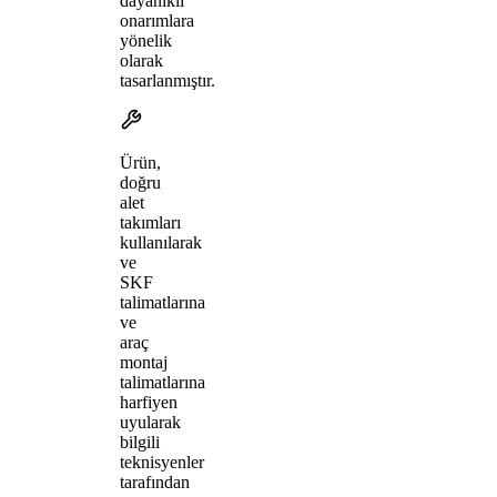
dayanıklı
onarımlara
yönelik
olarak
tasarlanmıştır.
Ürün,
doğru
alet
takımları
kullanılarak
ve
SKF
talimatlarına
ve
araç
montaj
talimatlarına
harfiyen
uyularak
bilgili
teknisyenler
tarafından