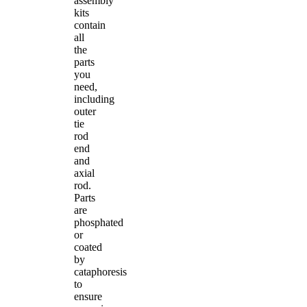
assembly
kits
contain
all
the
parts
you
need,
including
outer
tie
rod
end
and
axial
rod.
Parts
are
phosphated
or
coated
by
cataphoresis
to
ensure