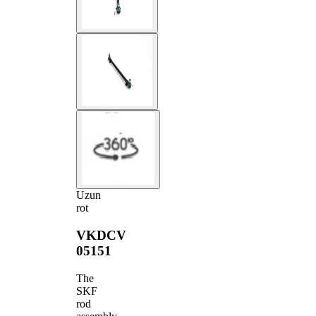
Uzun
rot
VKDCV
05151
The
SKF
rod