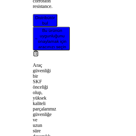
corrosion
resistance.
Distribütör
bul
Bu ürünün
uygunluğunu
onaylamak için
aracınızı seçin
Araç
güvenliği
bir
SKF
önceliği
olup,
yüksek
kaliteli
parçalarımız
güvenliğe
ve
uzun
süre