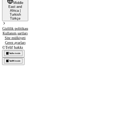
Middle
East and
Africa
|
Turkish
Türkçe
Gizlilik politikası
Kullanım şartları
Site mülkiyeti
Çerez ayarları
©
Telif hakkı