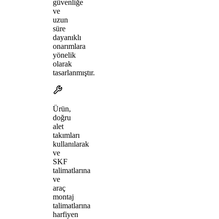
güvenliğe
ve
uzun
süre
dayanıklı
onarımlara
yönelik
olarak
tasarlanmıştır.
Ürün,
doğru
alet
takımları
kullanılarak
ve
SKF
talimatlarına
ve
araç
montaj
talimatlarına
harfiyen