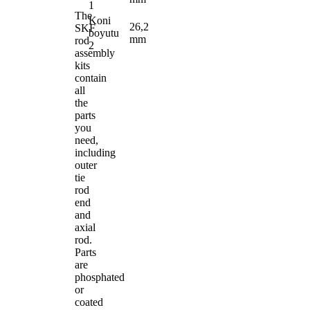
1
The
Koni
26,2
SKF
boyutu
mm
rod
2
assembly
kits
contain
all
the
parts
you
need,
including
outer
tie
rod
end
and
axial
rod.
Parts
are
phosphated
or
coated