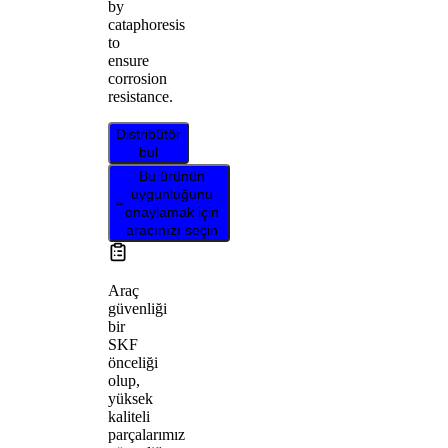
by
cataphoresis
to
ensure
corrosion
resistance.
Distribütör
bul
Bu ürünün
uygunluğunu
onaylamak için
aracınızı seçin
Araç
güvenliği
bir
SKF
önceliği
olup,
yüksek
kaliteli
parçalarımız