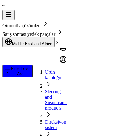
Otomotiv çözümleri
Satış sonrası yedek parçalar
Middle East and Africa
Filtrele ve
Ürün
Ara
kataloğu
Steering
and
Suspension
products
Direksiyon
sistem