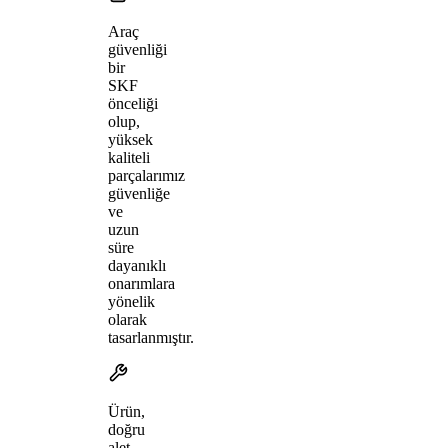
Araç
güvenliği
bir
SKF
önceliği
olup,
yüksek
kaliteli
parçalarımız
güvenliğe
ve
uzun
süre
dayanıklı
onarımlara
yönelik
olarak
tasarlanmıştır.
Ürün,
doğru
alet