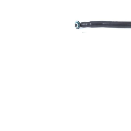
1
Koni
30,2
boyutu
mm
2