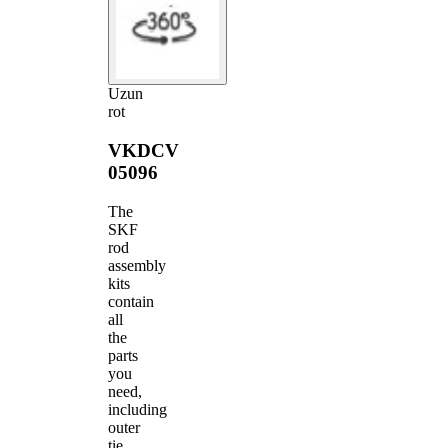
Uzun
rot
VKDCV
05096
The
SKF
rod
assembly
kits
contain
all
the
parts
you
need,
including
outer
tie