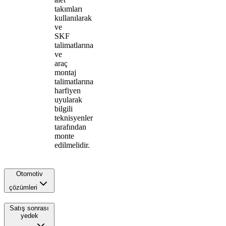
takımları
kullanılarak
ve
SKF
talimatlarına
ve
araç
montaj
talimatlarına
harfiyen
uyularak
bilgili
teknisyenler
tarafından
monte
edilmelidir.
Otomotiv
çözümleri
Satış sonrası
yedek