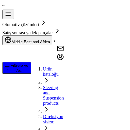
Otomotiv çözümleri
Satış sonrası yedek parçalar
Middle East and Africa
Filtrele ve
Ürün
Ara
kataloğu
Steering
and
Suspension
products
Direksiyon
sistem