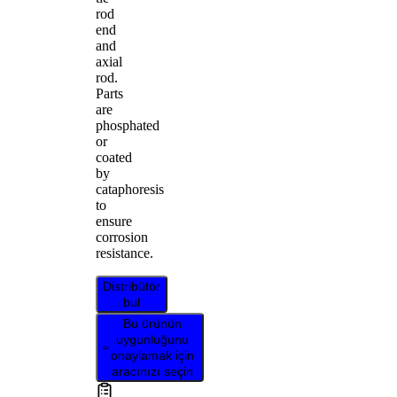
rod
end
and
axial
rod.
Parts
are
phosphated
or
coated
by
cataphoresis
to
ensure
corrosion
resistance.
Distribütör
bul
Bu ürünün
uygunluğunu
onaylamak için
aracınızı seçin