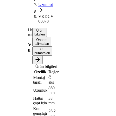
Uzun rot
VKDCV
05078
Uzun
Ürün
rot
bilgileri
Onarım
talimatları
VKDCV
OE
05078
numaraları
Ürün bilgileri
Özellik
Değer
Montaj
Ön
tarafı
aks
860
Uzunluk
mm
Hattın
38
çapı için
mm
Koni
26,2
genişliği
mm