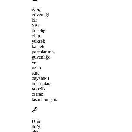
Araç
güvenliği
bir
SKF
önceliği
olup,
yüksek
kaliteli
parçalarımız
güvenliğe
ve
uzun
süre
dayanıklı
onarımlara
yönelik
olarak
tasarlanmıştır.
Ürün,
doğru
alet