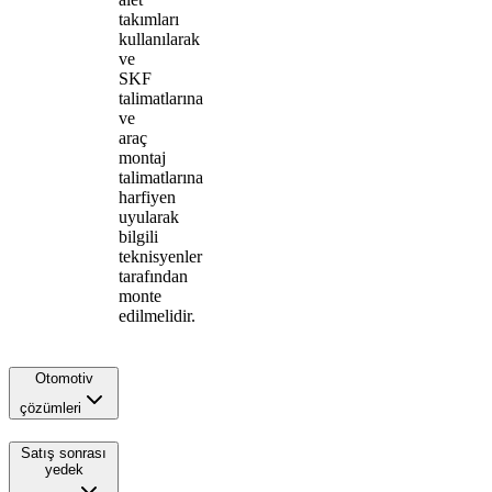
takımları
kullanılarak
ve
SKF
talimatlarına
ve
araç
montaj
talimatlarına
harfiyen
uyularak
bilgili
teknisyenler
tarafından
monte
edilmelidir.
Otomotiv
çözümleri
Satış sonrası
yedek