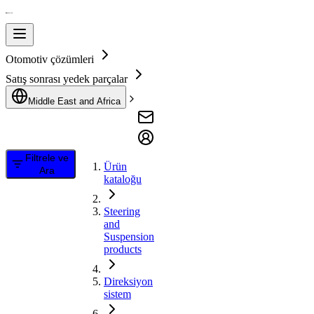
Otomotiv çözümleri
Satış sonrası yedek parçalar
Middle East and Africa
Filtrele ve
Ürün
Ara
kataloğu
Steering
and
Suspension
products
Direksiyon
sistem