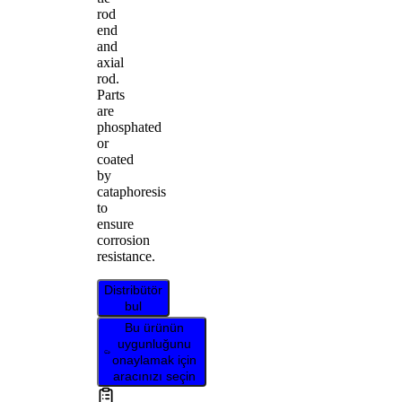
rod
end
and
axial
rod.
Parts
are
phosphated
or
coated
by
cataphoresis
to
ensure
corrosion
resistance.
Distribütör
bul
Bu ürünün
uygunluğunu
onaylamak için
aracınızı seçin