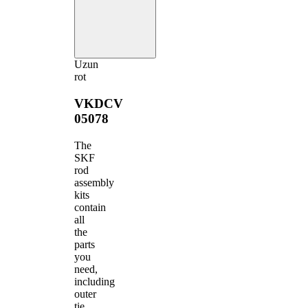
Uzun
rot
VKDCV
05078
The
SKF
rod
assembly
kits
contain
all
the
parts
you
need,
including
outer
tie