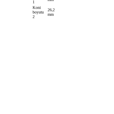
1
Koni
26,2
boyutu
mm
2