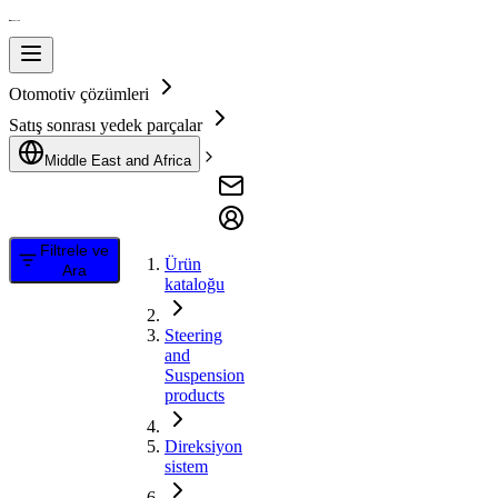
Otomotiv çözümleri
Satış sonrası yedek parçalar
Middle East and Africa
Filtrele ve
Ürün
Ara
kataloğu
Steering
and
Suspension
products
Direksiyon
sistem