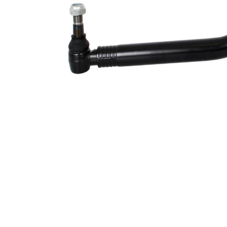
1
Koni
32,2
boyutu
mm
2