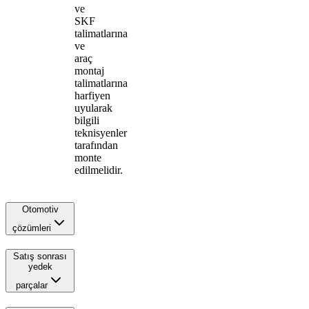
ve
SKF
talimatlarına
ve
araç
montaj
talimatlarına
harfiyen
uyularak
bilgili
teknisyenler
tarafından
monte
edilmelidir.
Otomotiv
çözümleri
Satış sonrası
yedek
parçalar