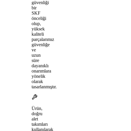
güvenliği
bir
SKF
önceliği
olup,
yüksek
kaliteli
parçalarımız
güvenliğe
ve
uzun
süre
dayanıklı
onarımlara
yönelik
olarak
tasarlanmıştır.
Ürün,
doğru
alet
takımları
kullanılarak