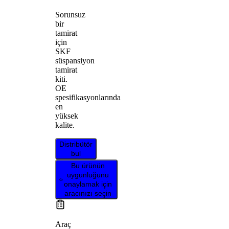
Sorunsuz
bir
tamirat
için
SKF
süspansiyon
tamirat
kiti.
OE
spesifikasyonlarında
en
yüksek
kalite.
Distribütör
bul
Bu ürünün
uygunluğunu
onaylamak için
aracınızı seçin
Araç