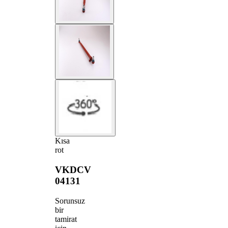
Kısa
rot
VKDCV
04131
Sorunsuz
bir
tamirat