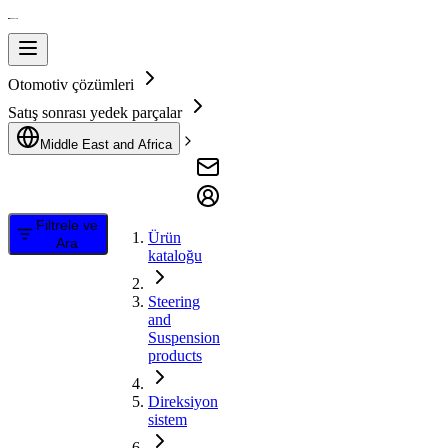
Otomotiv çözümleri
Satış sonrası yedek parçalar
Middle East and Africa
Filtrele ve
Ürün
Ara
kataloğu
Steering
and
Suspension
products
Direksiyon
sistem