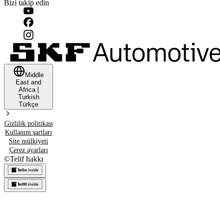
Bizi takip edin
Middle
East and
Africa
|
Turkish
Türkçe
Gizlilik politikası
Kullanım şartları
Site mülkiyeti
Çerez ayarları
©
Telif hakkı