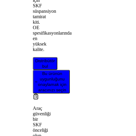
için
SKF
süspansiyon
tamirat
kiti.
OE
spesifikasyonlarında
en
yüksek
kalite.
Distribütör
bul
Bu ürünün
uygunluğunu
onaylamak için
aracınızı seçin
Araç
güvenliği
bir
SKF
önceliği
olup,