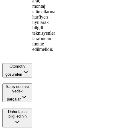
araç
montaj
talimatlarına
harfiyen
uyularak
bilgili
teknisyenler
tarafından
monte
edilmelidir.
Otomotiv
çözümleri
Satış sonrası
yedek
parçalar
Daha fazla
bilgi edinin