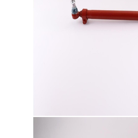
1
Koni
30,2
boyutu
mm
2