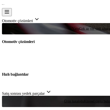
Otomotiv çözümleri
Yarış
Çok az yer yeni tasarım
Otomotiv çözümleri
Hızlı bağlantılar
Satış sonrası yedek parçalar
Ürün kataloğu
Küresel çapta bulu