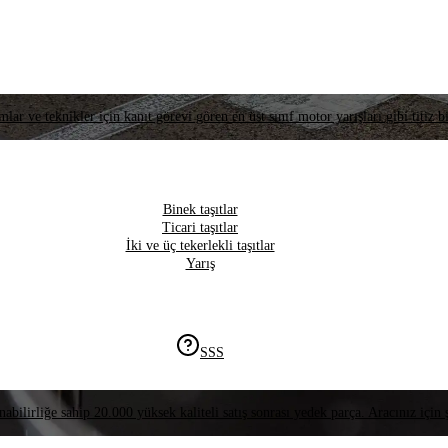
lar ve teknikler için kanıt görevi gören en üst sınıf motor yarışları gibi titiz bi
Binek taşıtlar
Ticari taşıtlar
İki ve üç tekerlekli taşıtlar
Yarış
SSS
nabilirliğe sahip 20.000 yüksek kaliteli satış sonrası yedek parça. Aracınız için