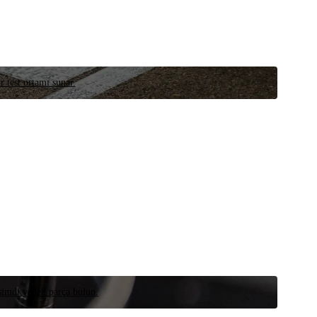
r test ortamı sunar.
 şimdi yedek parça bulun.