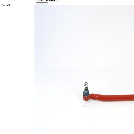
önce
Ürün bilgileri
Özellik
Değer
760
Uzunluk
mm
Hattın
40
çapı için
mm
Koni
30,2
genişliği
mm
1
Koni
30,2
boyutu
mm
2