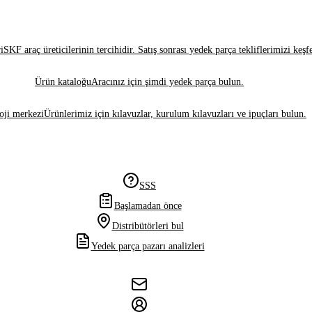
i
SKF araç üreticilerinin tercihidir. Satış sonrası yedek parça tekliflerimizi keşf
Ürün kataloğu
Aracınız için şimdi yedek parça bulun.
oji merkezi
Ürünlerimiz için kılavuzlar, kurulum kılavuzları ve ipuçları bulun.
SSS
Başlamadan önce
Distribütörleri bul
Yedek parça pazarı analizleri