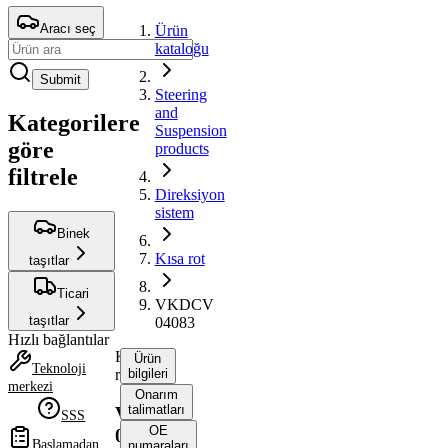
Aracı seç
Ürün
kataloğu
Submit
Steering
and
Kategorilere
Suspension
göre
products
filtrele
Direksiyon
sistem
Binek
Kısa rot
taşıtlar
Ticari
VKDCV
taşıtlar
04083
Hızlı bağlantılar
Kısa
Ürün
Teknoloji
rot
bilgileri
merkezi
Onarım
talimatları
VKDCV
SSS
OE
04083
Başlamadan
numaraları