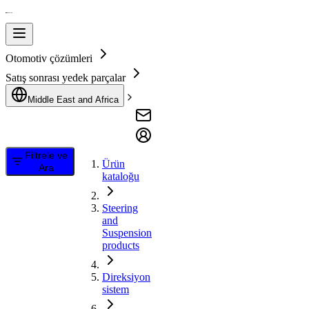
Otomotiv çözümleri
Satış sonrası yedek parçalar
Middle East and Africa
Filtrele ve
Ürün
Ara
kataloğu
Steering
and
Suspension
products
Direksiyon
sistem