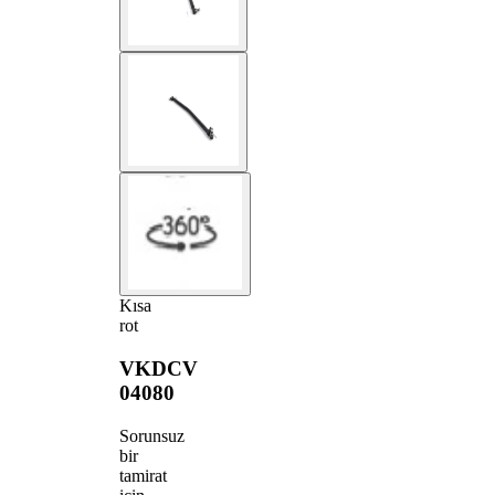
Kısa
rot
VKDCV
04080
Sorunsuz
bir
tamirat