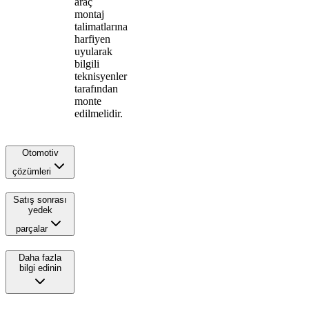
araç
montaj
talimatlarına
harfiyen
uyularak
bilgili
teknisyenler
tarafından
monte
edilmelidir.
Otomotiv
çözümleri
Satış sonrası
yedek
parçalar
Daha fazla
bilgi edinin