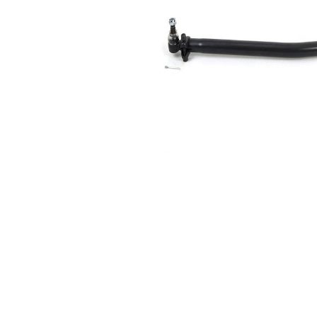
boyutu
mm
2