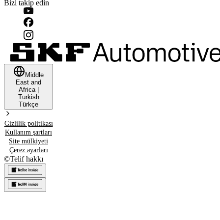
Bizi takip edin
Middle
East and
Africa
|
Turkish
Türkçe
Gizlilik politikası
Kullanım şartları
Site mülkiyeti
Çerez ayarları
©
Telif hakkı