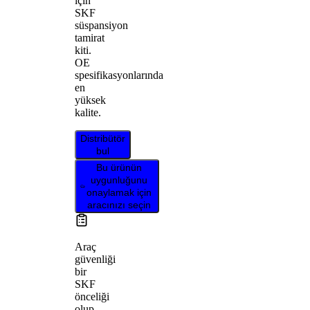
için
SKF
süspansiyon
tamirat
kiti.
OE
spesifikasyonlarında
en
yüksek
kalite.
Distribütör
bul
Bu ürünün
uygunluğunu
onaylamak için
aracınızı seçin
Araç
güvenliği
bir
SKF
önceliği
olup,